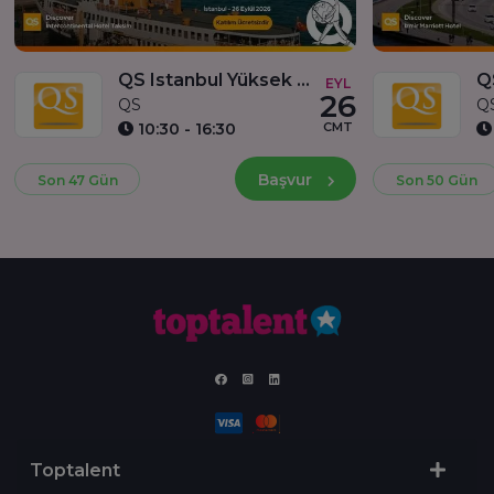
QS Istanbul Yüksek Lisans Fuarı ve Birebir Görüşmeler
EYL
26
QS
Q
CMT
10:30 - 16:30
Başvur
Son 47 Gün
Son 50 Gün
Toptalent