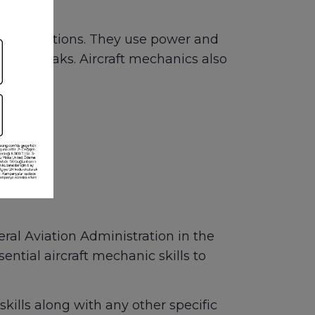
e malfunctions. They use power and
ngs and leaks. Aircraft mechanics also
eral Aviation Administration in the
ential aircraft mechanic skills to
kills along with any other specific