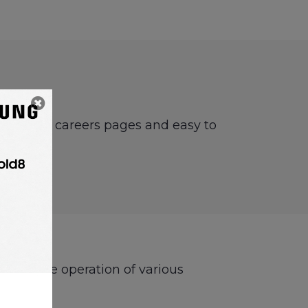
 boards or careers pages and easy to
ersee the operation of various