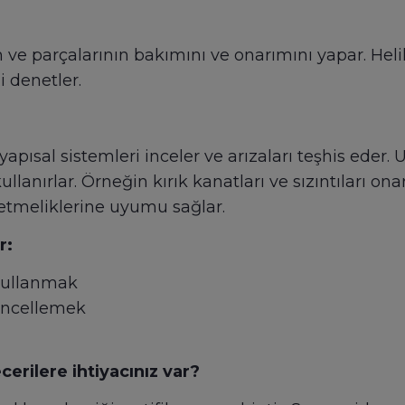
 ve parçalarının bakımını ve onarımını yapar. Heli
ni denetler.
apısal sistemleri inceler ve arızaları teşhis eder.
 kullanırlar. Örneğin kırık kanatları ve sızıntıları o
netmeliklerine uyumu sağlar.
r:
 kullanmak
üncellemek
erilere ihtiyacınız var?