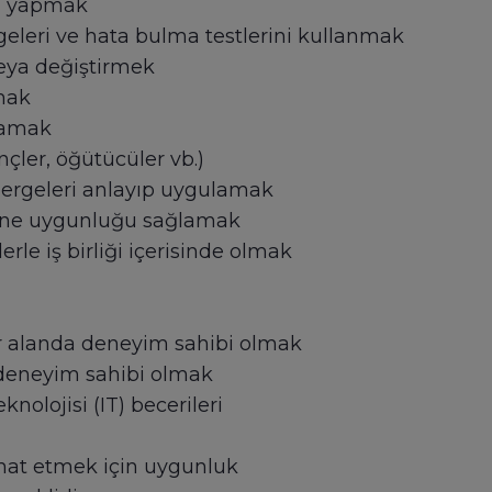
ı yapmak
rgeleri ve hata bulma testlerini kullanmak
veya değiştirmek
mak
lamak
nçler, öğütücüler vb.)
nergeleri anlayıp uygulamak
ine uygunluğu sağlamak
erle iş birliği içerisinde olmak
r alanda deneyim sahibi olmak
deneyim sahibi olmak
olojisi (IT) becerileri
ahat etmek için uygunluk