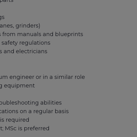
parts
gs
anes, grinders)
s from manuals and blueprints
safety regulations
 and electricians
m engineer or in a similar role
ng equipment
oubleshooting abilities
ocations on a regular basis
is required
; MSc is preferred