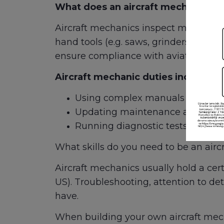
What does an aircraft mechanic do
Aircraft mechanics inspect mechanica
hand tools (e.g. saws, grinders) to rep
ensure compliance with aviation safet
Aircraft mechanic duties include:
Using complex manuals and blue
Updating maintenance and repai
Running diagnostic tests
What skills do you need to be an air
Aircraft mechanics usually hold a cert
US). Troubleshooting, attention to det
have.
When building your own aircraft mecha