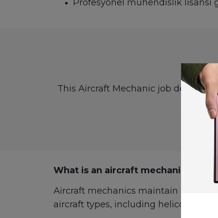
Profesyonel mühendislik lisansı g
This Aircraft Mechanic job descripti
What is an aircraft mechanic?
Aircraft mechanics maintain and repa
aircraft types, including helicopters an