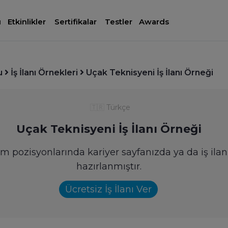
ı
Etkinlikler
Sertifikalar
Testler
Awards
u
İş İlanı Örnekleri
Uçak Teknisyeni İş İlanı Örneği
🇹🇷
Türkçe
Uçak Teknisyeni İş İlanı Örneği
ım pozisyonlarında kariyer sayfanızda ya da iş ilan
hazırlanmıştır.
Ücretsiz İş İlanı Ver