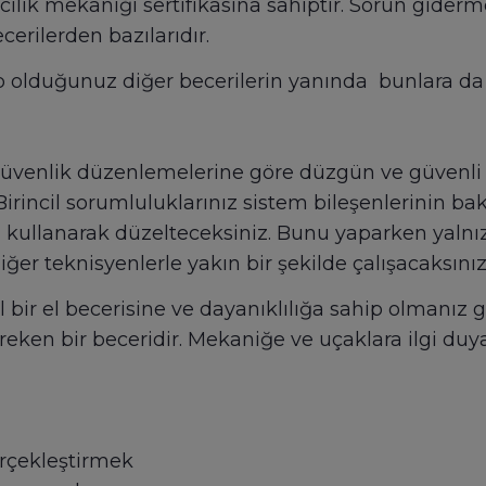
cılık mekaniği sertifikasına sahiptir. Sorun giderme
erilerden bazılarıdır.
ip olduğunuz diğer becerilerin yanında bunlara 
 güvenlik düzenlemelerine göre düzgün ve güvenli 
irincil sorumluluklarınız sistem bileşenlerinin bakı
ri kullanarak düzelteceksiniz. Bunu yaparken yalnız
ğer teknisyenlerle yakın bir şekilde çalışacaksınız
bir el becerisine ve dayanıklılığa sahip olmanız 
ken bir beceridir. Mekaniğe ve uçaklara ilgi duyan,
erçekleştirmek