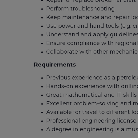
Repair or replace broken aircraft 
Perform troubleshooting
Keep maintenance and repair lo
Use power and hand tools (e.g. cr
Understand and apply guideline
Ensure compliance with regional 
Collaborate with other mechanics
Requirements
Previous experience as a petroleu
Hands-on experience with drilli
Great mathematical and IT skills
Excellent problem-solving and tr
Available for travel to different l
Professional engineering license 
A degree in engineering is a must