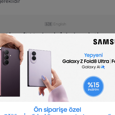
ereklidir
🇬🇧
English
Aircraft Mechanic job description
on template is optimized for posting to online job
customize for your company.
Post a job for free
ir aircraft systems and their components. They ov
d jets.