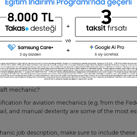
?
l, hydraulic and structural systems and diagnos
air aircraft parts. For example, they fix broken wi
y rules and regulations.
prints
r logs
craft mechanic?
ification for aviation mechanics (e.g. from the Fed
ail, and manual dexterity are some of the most ess
nic job description, make sure to include these s