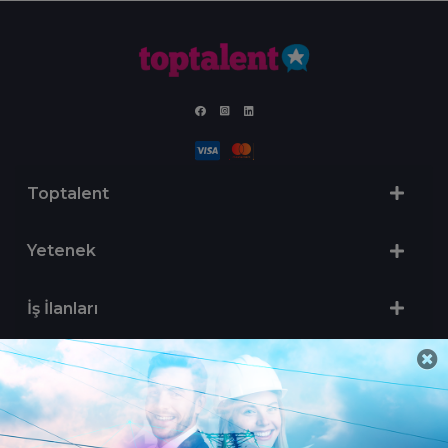
Toptalent
Yetenek
İş İlanları
Sertifika Programları
Yetenek Testleri