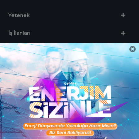
Yetenek
İş İlanları
Sertifika Programları
Yetenek Testleri
İşveren
Toptalent Marka ve İnsan Kaynakları Danışmanlığı Limited Şirketi Özel İstihdam Bürosu