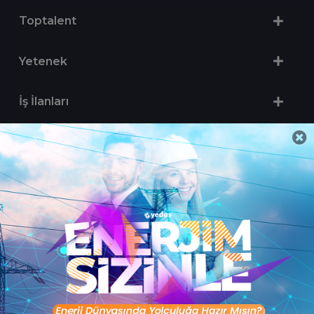
Toptalent
Yetenek
İş İlanları
Sertifika Programları
Yetenek Testleri
İşveren