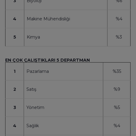
3
Biyoloji
%6
4
Makine Mühendisliği
%4
5
Kimya
%3
EN ÇOK ÇALIŞTIKLARI 5 DEPARTMAN
1
Pazarlama
%35
2
Satış
%9
3
Yönetim
%5
4
Sağlık
%4