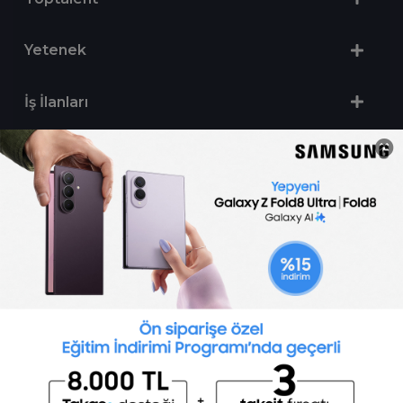
Yetenek
İş İlanları
Sertifika Programları
Yetenek Testleri
İşveren
Toptalent Marka ve İnsan Kaynakları Danışmanlığı Limited Şirketi Özel İstihdam Bürosu