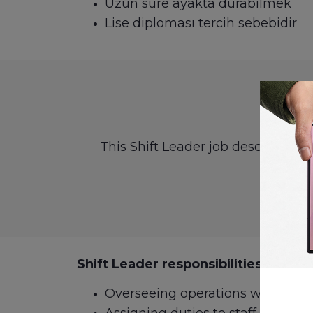
Uzun süre ayakta durabilmek
Lise diploması tercih sebebidir
This Shift Leader job description 
Shift Leader responsibilities include
Overseeing operations when the