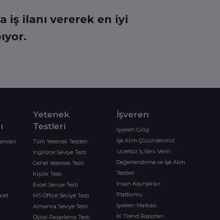
 iş ilanı vererek en iyi
ıyor.
Yetenek
İşveren
ı
Testleri
İşveren Girişi
İşe Alım Çözümlerimiz
ramları
Tüm Yetenek Testleri
Ücretsiz İş İlanı Verin
İngilizce Seviye Testi
Değerlendirme ve İşe Alım
Genel Yetenek Testi
Testleri
Kişilik Testi
İnsan Kaynakları
Excel Seviye Testi
Platformu
aret
MS Office Seviye Testi
İşveren Markası
Almanca Seviye Testi
İK Trend Raporları
Dijital Pazarlama Testi