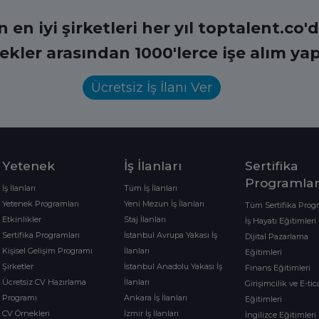
en iyi şirketleri her yıl toptalent.co'da
ekler arasından 1000'lerce işe alım yap
Ücretsiz İş İlanı Ver
Yetenek
İş İlanları
Sertifika
Programlar
İş İlanları
Tüm İş İlanları
Yetenek Programları
Yeni Mezun İş İlanları
Tüm Sertifika Prog
Etkinlikler
Staj İlanları
İş Hayatı Eğitimleri
Sertifika Programları
İstanbul Avrupa Yakası İş
Dijital Pazarlama
Kişisel Gelişim Programı
İlanları
Eğitimleri
Şirketler
İstanbul Anadolu Yakası İş
Finans Eğitimleri
Ücretsiz CV Hazırlama
İlanları
Girişimcilik ve E-tic
Programı
Ankara İş İlanları
Eğitimleri
CV Örnekleri
İzmir İş İlanları
İngilizce Eğitimleri