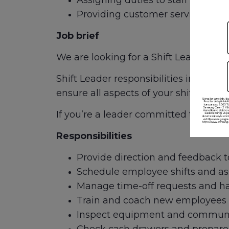
Assigning duties to staff during s
Providing customer service and
Job brief
We are looking for a Shift Leader to 
Shift Leader responsibilities include
ensure all aspects of your shift run sm
If you’re a leader committed to qualit
Responsibilities
Provide direction and feedback t
Schedule employee shifts and as
Manage time-off requests and h
Train and coach new employees
Inspect equipment and communic