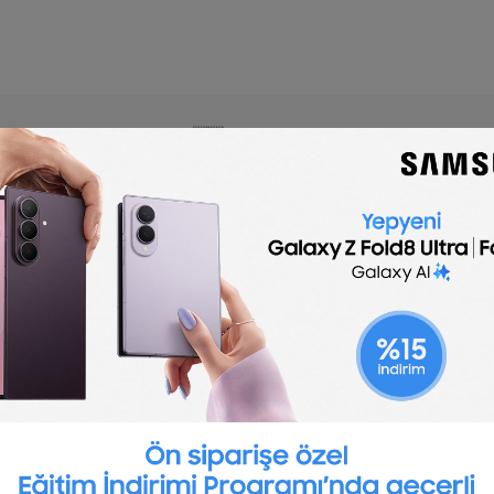
🇬🇧
English
Shift Leader job description
template is optimized for posting to online job bo
customize for your company.
Post a job for free
:
 manager is absent