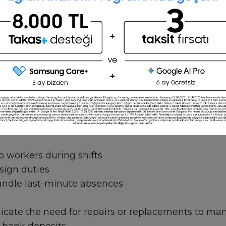
hifts
 managing complaints
oversee operations and workers during scheduled sh
 managing cash, resolving conflicts and checking e
oothly and effectively.
y service and have experience in our industry, we’
o workers during shifts
sign duties
andle last-minute absences
ate the need for repairs or replacements to m