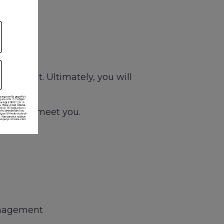
ifts.
quipment. Ultimately, you will
d like to meet you.
anagement