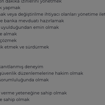
son dakika izinlerini yönetmek
luk yapmak
 veya değiştirilme ihtiyacı olanları yönetime il
ve banka mevduatı hazırlamak
ına uyulduğundan emin olmak
ele almak
ı çözmek
vik etmek ve sürdürmek
de kanıtlanmış deneyim
 ve güvenlik düzenlemelerine hakim olmak
sorumluluğunda olmak
rar verme yeteneğine sahip olmak
e sahip olmak