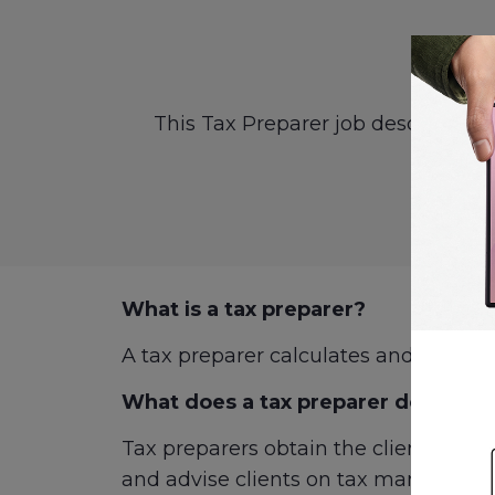
This Tax Preparer job description 
What is a tax preparer?
A tax preparer calculates and prepare
What does a tax preparer do?
Tax preparers obtain the client’s fina
and advise clients on tax managemen