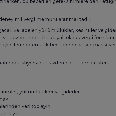
zırlarken, bu becerileri gereksinimlere dahil ettiğ
 deneyimli vergi memuru aranmaktadır.
şacak ve iadeler, yükümlülükler, kesintiler ve gide
rı ve düzenlemelerine dayalı olarak vergi formlar
k için ileri matematik becerilerine ve karmaşık ver
katılmak istiyorsanız, sizden haber almak isteriz.
irimler, yükümlülükler ve giderler
amak
elerinden veri toplayın
amamlayın