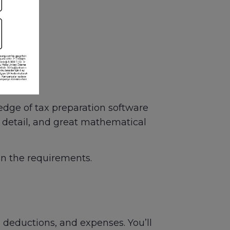
ons
edge of tax preparation software
o detail, and great mathematical
in the requirements.
s, deductions, and expenses. You’ll