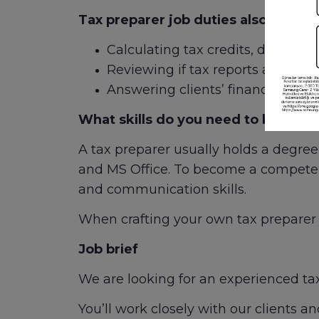
Tax preparer job duties also include
Calculating tax credits, deductible
Reviewing if tax reports are in 
Answering clients’ financial ques
What skills do you need to be a tax
A tax preparer usually holds a degre
and MS Office. To become a competent
and communication skills.
When crafting your own tax preparer j
Job brief
We are looking for an experienced ta
You’ll work closely with our clients an