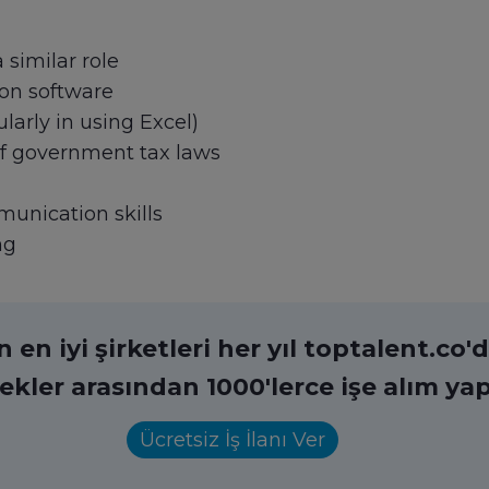
 similar role
on software
larly in using Excel)
f government tax laws
munication skills
ng
en iyi şirketleri her yıl toptalent.co'da
ekler arasından 1000'lerce işe alım yap
Ücretsiz İş İlanı Ver