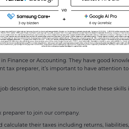
:
s, and liabilities
compliance with government tax rules and regulati
tions
 preparer?
e in Finance or Accounting. They have good knowl
 tax preparer, it’s important to have attention t
ob description, make sure to include these skills 
x preparer to join our company.
d calculate their taxes including returns, liabilitie