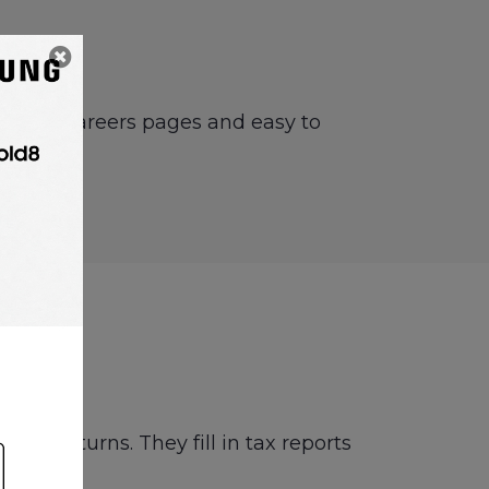
ards or careers pages and easy to
and returns. They fill in tax reports