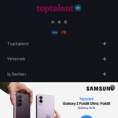
Toptalent
Yetenek
İş İlanları
Sertifika Programları
Yetenek Testleri