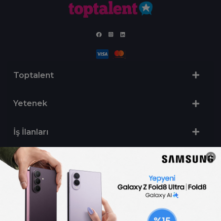
Toptalent
Yetenek
İş İlanları
Sertifika Programları
Yetenek Testleri
İşveren