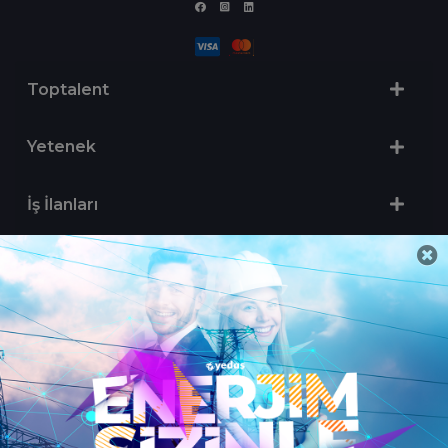
Toptalent
Yetenek
İş İlanları
Sertifika Programları
Yetenek Testleri
İşveren