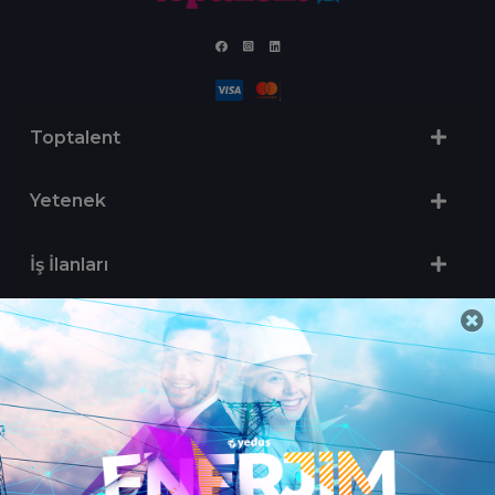
Toptalent
Yetenek
İş İlanları
Sertifika Programları
Yetenek Testleri
İşveren