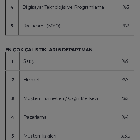
4
Bilgisayar Teknolojisi ve Programlama
%3
5
Dış Ticaret (MYO)
%2
EN ÇOK ÇALIŞTIKLARI 5 DEPARTMAN
1
Satış
%9
2
Hizmet
%7
3
Müşteri Hizmetleri / Çağrı Merkezi
%5
4
Pazarlama
%4
5
Müşteri İlişkileri
%3,5