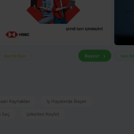
Başvur
Son 12 Gün
Son 30
nsan Kaynakları
İş Hayatında Başarı
ı Seç
Şirketleri Keşfet