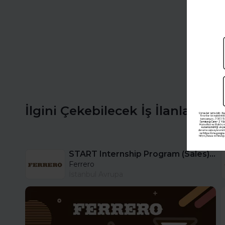
İlgini Çekebilecek İş İlanları
START Internship Program (Sales) - Istanbul
Ferrero
İstanbul Avrupa