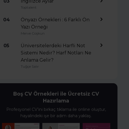
03
İngilizce Aylar
Toptalent
04
Önyazı Örnekleri : 6 Farklı Ön
Yazı Örneği
Merve Coşkun
05
Üniversitelerdeki Harfli Not
Sistemi Nedir? Harf Notları Ne
Anlama Gelir?
Tuğçe Salır
Boş CV Örnekleri ile Ücretsiz CV
Hazırlama
Profesyonel CV’ini birkaç tıklama ile online oluştur,
hayalindeki işe bir adım daha yaklaş.