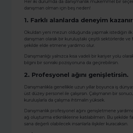
Her iki durumda da danışmanlık mükemmel bir seçenekt
danışman olman için beş neden!
1. Farklı alanlarda deneyim kazanır
Okuldan yeni mezun olduğunda yapmak istediğin ilk şe
danışman olarak bir kuruluştaki çeşitli sektörlerde ve f
şekilde elde etmene yardımcı olur.
Danışmanlığı yalnızca kısa vadeli bir kariyer yolu olar
bilgini bir sonraki pozisyonuna da geçirebilirsin.
2. Profesyonel ağını genişletirsin.
Danışmanlıkla genellikle uzun yıllar boyunca iş dünyasın
üst düzey personel ile çalışırsın. Çalışmanın bir sonuc
kuruluşlarla da çalışma ihtimalin yüksek.
Danışmanlık profesyonel ağını genişletmene yardımcı
ağ oluşturma etkinliklerine katılabilmen. Bu şekilde 
sana değerli olabilecek insanlarla ilişkiler kuracaksın.