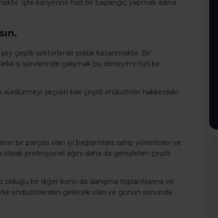
ir. İşte kariyerine hızlı bir başlangıç yapmak adına
sın.
y çeşitli sektörlerde pratik kazanmaktır. Bir
arklı iş işlevlerinde çalışmak bu deneyimi hızlı bir
ak sürdürmeyi seçsen bile çeşitli endüstriler hakkındaki
ın bir parçası olan iyi bağlantılara sahip yöneticiler ve
u olarak profesyonel ağını daha da genişleten çeşitli
 olduğu bir diğer konu da danışma toplantılarına ve
farklı endüstrilerden gelecek olan ve günün sonunda