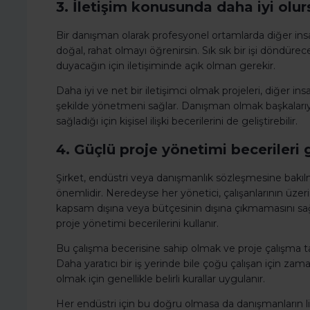
3. İletişim konusunda daha iyi olur
Bir danışman olarak profesyonel ortamlarda diğer ins
doğal, rahat olmayı öğrenirsin. Sık sık bir işi döndüre
duyacağın için iletişiminde açık olman gerekir.
Daha iyi ve net bir iletişimci olmak projeleri, diğer in
şekilde yönetmeni sağlar. Danışman olmak başkalarıyla
sağladığı için kişisel ilişki becerilerini de geliştirebilir.
4. Güçlü proje yönetimi becerileri ge
Şirket, endüstri veya danışmanlık sözleşmesine bakılm
önemlidir. Neredeyse her yönetici, çalışanlarının üzeri
kapsam dışına veya bütçesinin dışına çıkmamasını sağ
proje yönetimi becerilerini kullanır.
Bu çalışma becerisine sahip olmak ve proje çalışma ta
Daha yaratıcı bir iş yerinde bile çoğu çalışan için zama
olmak için genellikle belirli kurallar uygulanır.
Her endüstri için bu doğru olmasa da danışmanların lider