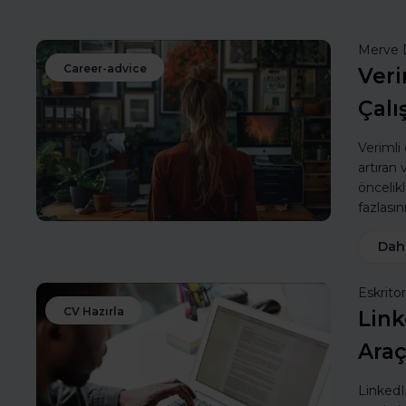
Merve 
Career-advice
Veri
Çalı
Verimli
artıran
öncelik
fazlasın
Dah
Eskritor
CV Hazırla
Link
Araç
LinkedIn