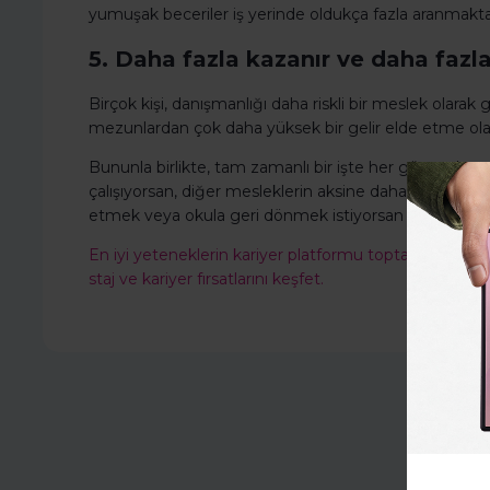
yumuşak beceriler iş yerinde oldukça fazla aranmakt
5. Daha fazla kazanır ve daha fazla
Birçok kişi, danışmanlığı daha riskli bir meslek olarak g
mezunlardan çok daha yüksek bir gelir elde etme olana
Bununla birlikte, tam zamanlı bir işte her gün ve her
çalışıyorsan, diğer mesleklerin aksine daha esnek bi
etmek veya okula geri dönmek istiyorsan projeler arası
En iyi yeteneklerin kariyer platformu toptalent.co'ya
staj ve kariyer fırsatlarını keşfet.