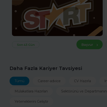
Başvur
Son 43 Gün
Daha Fazla Kariyer Tavsiyesi
Tümü
Career-advice
CV Hazırla
İ
Mülakatlara Hazırlan
Sektörünü ve Departmanın
Yeteneklerini Geliştir