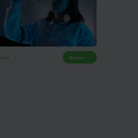
Başvur
 Gün