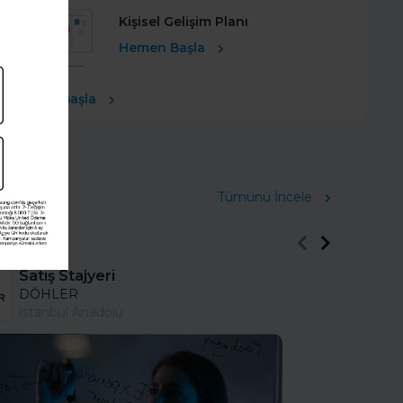
Kişisel Gelişim Planı
Hemen Başla
Ücretsiz Başla
Tümünü İncele
Satış Stajyeri
DÖHLER
İstanbul Anadolu