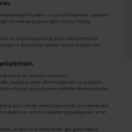
sun.
anlarla iletişim kurarken ve zorlu konuşmalar yaparken
ceğin ve insanları projeye dahil etmeye ihtiyaç
sanları ve organizasyonel değişimi daha verimli bir
 açık ve empatik bir şekilde iletişim kurabilmeni
liştirirsin.
aksızın proje yönetimi becerileri
nde çalıştığı projeleri denetlediğinden ve projelerin
lama ihtiyacı duyduğundan belirli bir dereceye kadar
rzına aşina olmak herkesi kariyerinde öne çıkaracaktır.
nın akıllıca ve verimli bir şekilde geçirildiğinden emin
lik, iletişim ve profesyonellik gibi geliştirdikleri