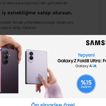
a ve daha paha biçilmez hale gelmektedir.
 iş esnekliğine sahip olursun.
örebilir. Ancak yetkinliklerine bağlı olarak yeni
ğına sahip olabilirsin.
 mesai orada olmalısın. Fakat danışman olarak
r çalışma hayatına sahip olursun. Bu yüzden seyahat
nda rahatlıkla mola verebilirsin.
üye ol,
Türkiye'nin ve dünyanın en iyi şirketlerinin iş,