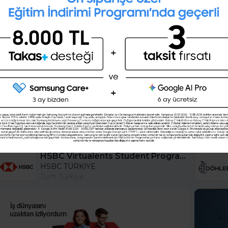
Kişilik testini çözerek gelecekteki
mesleğini öğrenmek ister misin ?
Şimdi değil
Evet
HSBC Virtualents Student Program bu sene de devam ediyor!
HSBC TÜRKİYE
Tüm Türkiye