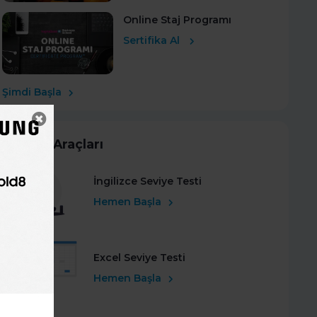
Online Staj Programı
Sertifika Al
Şimdi Başla
Kariyer Araçları
İngilizce Seviye Testi
Hemen Başla
Excel Seviye Testi
Hemen Başla