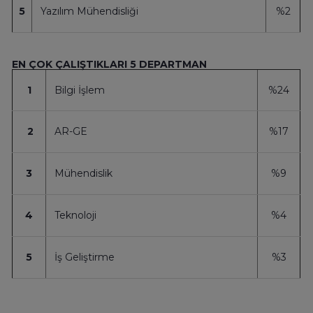
5
Yazılım Mühendisliği
%2
EN ÇOK ÇALIŞTIKLARI 5 DEPARTMAN
1
Bilgi İşlem
%24
2
AR-GE
%17
3
Mühendislik
%9
4
Teknoloji
%4
5
İş Geliştirme
%3