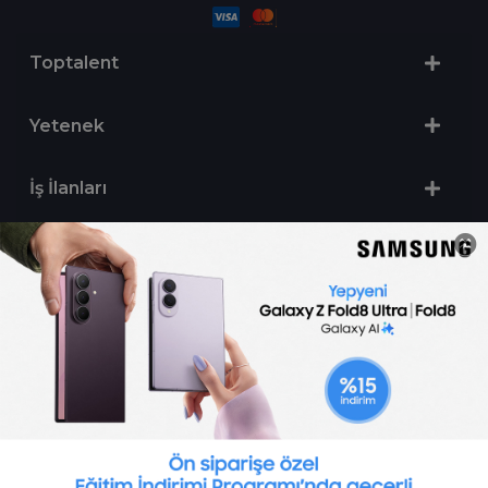
Toptalent
Yetenek
İş İlanları
Sertifika Programları
Yetenek Testleri
İşveren