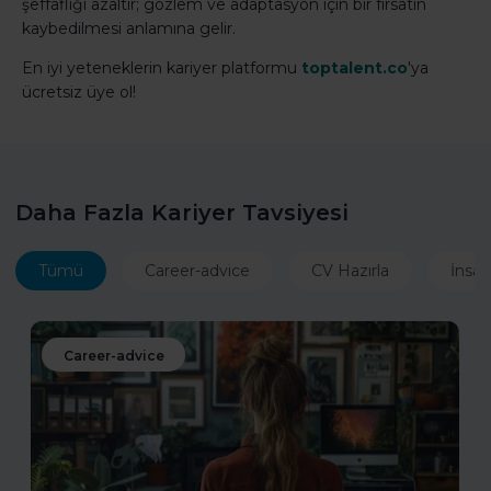
şeffaflığı azaltır; gözlem ve adaptasyon için bir fırsatın
kaybedilmesi anlamına gelir.
En iyi yeteneklerin kariyer platformu
toptalent.co
'ya
ücretsiz üye ol!
Daha Fazla Kariyer Tavsiyesi
Tümü
Career-advice
CV Hazırla
İnsan
Career-advice