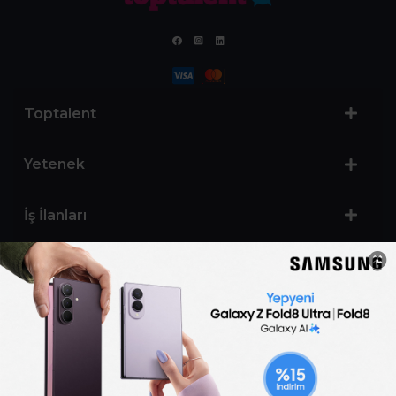
Toptalent
Yetenek
İş İlanları
Sertifika Programları
Yetenek Testleri
İşveren