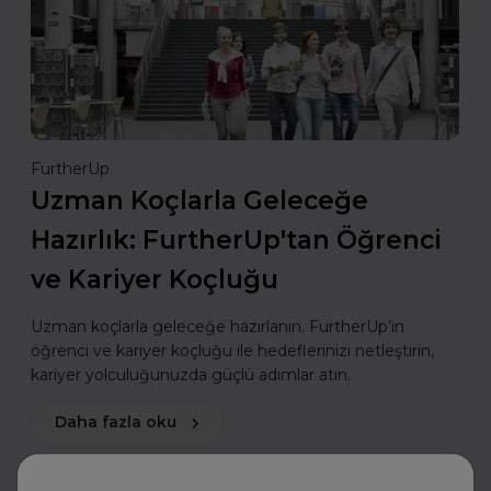
FurtherUp
Uzman Koçlarla Geleceğe
Hazırlık: FurtherUp'tan Öğrenci
ve Kariyer Koçluğu
Uzman koçlarla geleceğe hazırlanın. FurtherUp’ın
öğrenci ve kariyer koçluğu ile hedeflerinizi netleştirin,
kariyer yolculuğunuzda güçlü adımlar atın.
Daha fazla oku