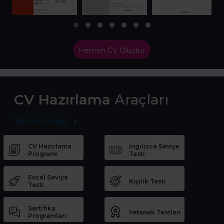
Hemen CV Oluştur
CV Hazırlama
Araçları
Tümünü İncele
CV Hazırlama
İngilizce Seviye
Programı
Testi
Excel Seviye
Kişilik Testi
Testi
Sertifika
Yetenek Testleri
Programları