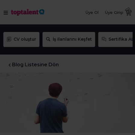
Üye Ol
Üye Girişi
CV oluştur
İş ilanlarını Keşfet
Sertifika AL
Blog Listesine Dön