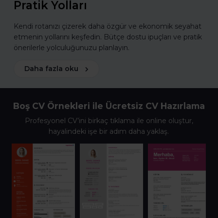
Pratik Yolları
Kendi rotanızı çizerek daha özgür ve ekonomik seyahat
etmenin yollarını keşfedin. Bütçe dostu ipuçları ve pratik
önerilerle yolculuğunuzu planlayın.
Daha fazla oku
Boş CV Örnekleri ile Ücretsiz CV Hazırlama
Profesyonel CV’ini birkaç tıklama ile online oluştur,
hayalindeki işe bir adım daha yaklaş.