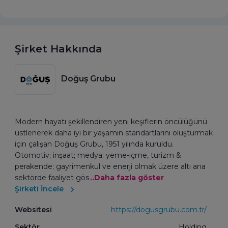
Şirket Hakkında
Doğuş Grubu
Modern hayatı şekillendiren yeni keşiflerin öncülüğünü
üstlenerek daha iyi bir yaşamın standartlarını oluşturmak
için çalışan Doğuş Grubu, 1951 yılında kuruldu.
Otomotiv; inşaat; medya; yeme-içme, turizm &
perakende; gayrimenkul ve enerji olmak üzere altı ana
sektörde faaliyet gös
..Daha fazla göster
Şirketi İncele
Websitesi
https://dogusgrubu.com.tr/
Sektör
Holding