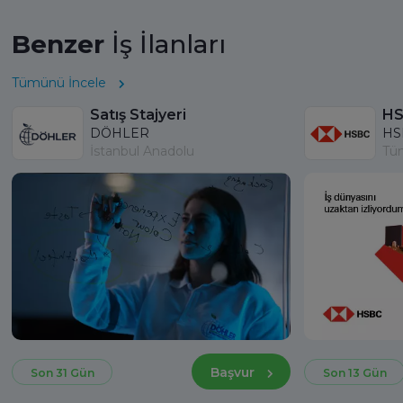
Benzer
İş İlanları
Tümünü İncele
Satış Stajyeri
DÖHLER
HS
İstanbul Anadolu
Tü
Başvur
Son 31 Gün
Son 13 Gün