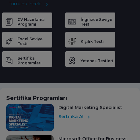
Tümünü İncele
CV Hazırlama
İngilizce Seviye
Programı
Testi
Excel Seviye
Kişilik Testi
Testi
Sertifika
Yetenek Testleri
Programları
Sertifika Programları
Digital Marketing Specialist
Sertifika Al
Microsoft Office for Business