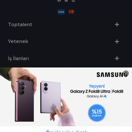
Toptalent
Yetenek
İş İlanları
Sertifika Programları
Yetenek Testleri
İşveren