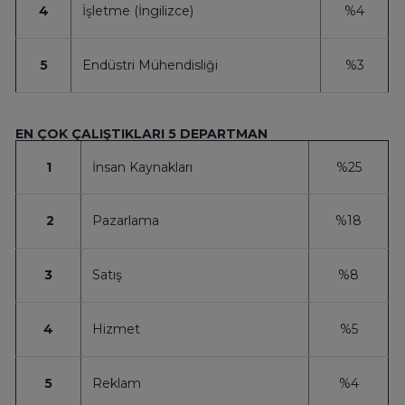
4
İşletme (İngilizce)
%4
5
Endüstri Mühendisliği
%3
EN ÇOK ÇALIŞTIKLARI 5 DEPARTMAN
1
İnsan Kaynakları
%25
2
Pazarlama
%18
3
Satış
%8
4
Hizmet
%5
5
Reklam
%4