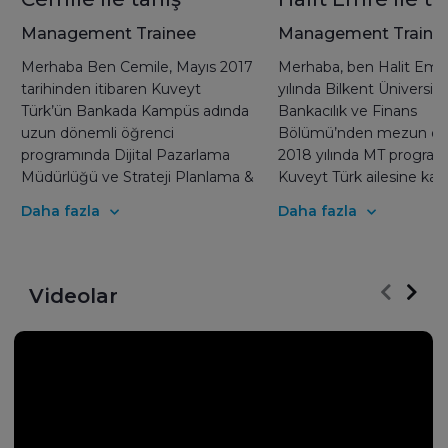
Management Trainee
Management Traine
Merhaba Ben Cemile, Mayıs 2017
Merhaba, ben Halit Emr
tarihinden itibaren Kuveyt
yılında Bilkent Üniversite
Türk’ün Bankada Kampüs adında
Bankacılık ve Finans
uzun dönemli öğrenci
Bölümü’nden mezun ol
programında Dijital Pazarlama
2018 yılında MT programı
Müdürlüğü ve Strateji Planlama &
Kuveyt Türk ailesine kat
Kurumsal Performans Yönetimi
CRM ve Segment Yönet
Daha fazla
Daha fazla
Müdürlüğü’nde görev aldım.
biriminde görev yapıyo
Burada yaşadığım tecrübe ve
ekipte, bankamız müşter
rotasyon ile profesyonel iş
verilerini analiz ederek 
hayatıma başlarken büyük
çalışmalarının yürütülm
Videolar
kazanımlar elde ettim. 2018
müşteri sadakatını arttır
Haziran’da Galatasaray
program ve kampanya
Üniversitesi İşletme
önerilerinin hazırlanması,
Bölümü’nden mezun olduktan
yönetilmesi ile ilgili süre
sonra MT olarak Bireysel
alıyorum. MT programı s
Pazarlama Müdürlüğü’nde
katılım bankacılığı ve kişi
başladım.
gelişim eğitimleri ile pr