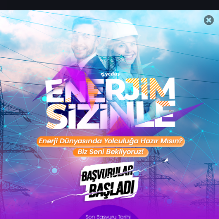
Sertifika Programları
Yetenek Testleri
İşveren
Toptalent Marka ve İnsan Kaynakları Danışmanlığı Limited Şirketi Özel İstihdam Bürosu
Olarak 11 / 11 / 2024 - 10 / 11 / 2027 tarihleri arasında faaliyette bulunmak üzere, Türkiye İş
Kurumu tarafından 05.11.2024 tarih ve 16998526 sayılı karar uyarınca 1251 nolu belge ile faaliyet
göstermektedir.Toptalent İş İlanları için tıklayın. 4904 sayılı kanun uyarınca iş arayanlardan
ücret alınmayacak ve menfaat temin edilmeyecektir.
Türkiye İş Kurumu İstanbul İl Müdürlüğü: 0 212 249 29 87 | Türkiye iş Kurumu İstanbul Çalışma
ve İş Kurumu Bahçelievler Hizmet Merkezi
Toptalent 2026 © Tüm Hakları Saklıdır.