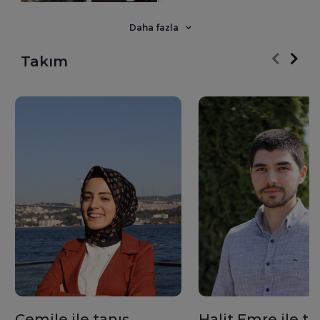
istikrarlı, güvenilir, kaliteli ve süratli hizmet sunmayı,
personelinin verimliliğini artırmak için sürekli eğitime tabi
Daha fazla
tutmayı kendisine ilke edinmiştir.
Yurt içinde ve yurt dışında şubeleri ve muhabir bankaları
Takım
vasıtasıyla, her türlü çağdaş teknolojik imkanları kullanarak,
süratli ve kaliteli hizmeti tasarruf sahiplerinin ve
yatırımcılarının ayağına götürebilmenin gururunu
yaşamaktadır.
Cemile ile tanış
Halit Emre ile ta