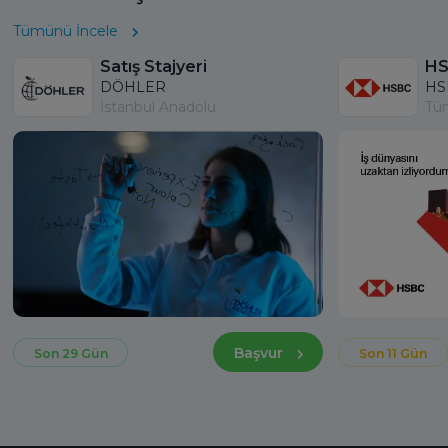
Tümünü İncele
Satış Stajyeri
DÖHLER
HS
İstanbul Anadolu
Tü
Başvur
Son 29 Gün
Son 11 Gün