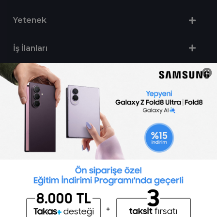
Yetenek
İş İlanları
Sertifika Programları
Yetenek Testleri
İşveren
Toptalent Marka ve İnsan Kaynakları Danışmanlığı Limited Şirketi Özel İstihdam Bürosu
Olarak 11 / 11 / 2024 - 10 / 11 / 2027 tarihleri arasında faaliyette bulunmak üzere, Türkiye İş