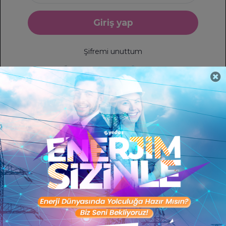
Giriş yap
Yetenek
İş İlanları
Şifremi unuttum
Üye değil misin?
Üye ol
Sertifika Programları
Yetenek Testleri
İşveren
Toptalent Marka ve İnsan Kaynakları Danışmanlığı Limited Şirketi Özel İstihdam Bürosu