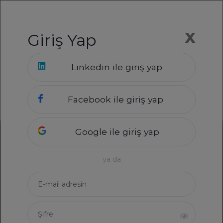
Üye Ol
Üye Girişi
x
Giriş Yap
Toptalent.co
Rehberler
Linkedin ile giriş yap
Etkili CV Hazırlama Rehberi indir
⬇️
İş Arama Rehberi indir
⬇️
Facebook ile giriş yap
Google ile giriş yap
ya da
Toptalent