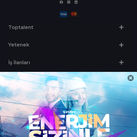
Toptalent
Yetenek
İş İlanları
Sertifika Programları
Yetenek Testleri
İşveren