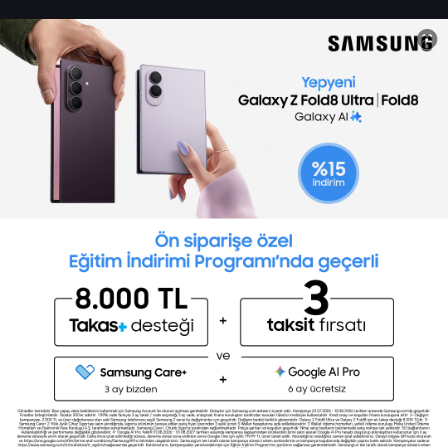
Sertifika Programları
Yetenek Testleri
İşveren
Toptalent Marka ve İnsan Kaynakları Danışmanlığı Limited Şirketi Özel İstihdam Bürosu
Olarak 11 / 11 / 2024 - 10 / 11 / 2027 tarihleri arasında faaliyette bulunmak üzere, Türkiye İş
Kurumu tarafından 05.11.2024 tarih ve 16998526 sayılı karar uyarınca 1251 nolu belge ile faaliyet
göstermektedir.Toptalent İş İlanları için tıklayın. 4904 sayılı kanun uyarınca iş arayanlardan
ücret alınmayacak ve menfaat temin edilmeyecektir.
Türkiye İş Kurumu İstanbul İl Müdürlüğü: 0 212 249 29 87 | Türkiye iş Kurumu İstanbul Çalışma
ve İş Kurumu Bahçelievler Hizmet Merkezi
Toptalent 2026 © Tüm Hakları Saklıdır.