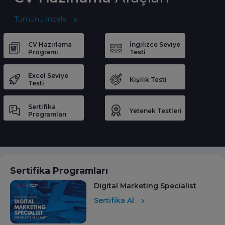
Tümünü İncele
CV Hazırlama
İngilizce Seviye
Programı
Testi
Excel Seviye
Kişilik Testi
Testi
Sertifika
Yetenek Testleri
Programları
Sertifika Programları
Digital Marketing Specialist
Sertifika Al