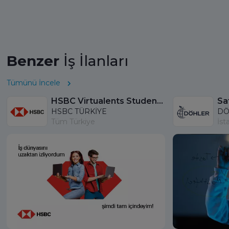
Benzer
İş İlanları
Tümünü İncele
HSBC Virtualents Student Program bu sene de devam ediyor!
Sat
HSBC TÜRKİYE
DÖ
Tüm Türkiye
İst