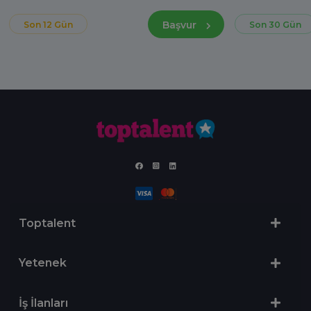
Başvur
Son 12 Gün
Son 30 Gün
Toptalent
Yetenek
İş İlanları