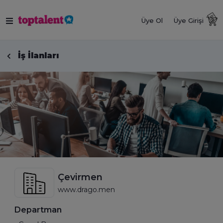
Üye Ol
Üye Girişi
İş İlanları
Çevirmen
www.drago.men
Departman