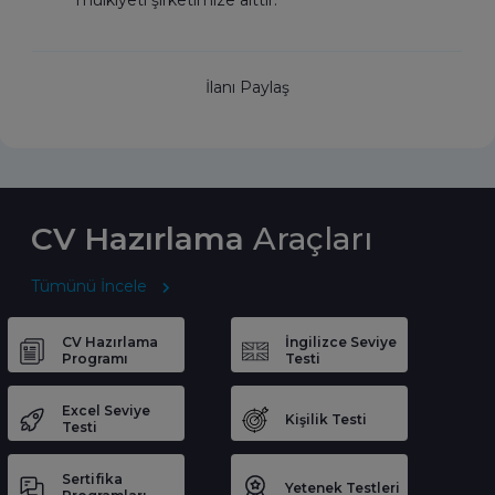
mülkiyeti şirketimize aittir.
İlanı Paylaş
CV Hazırlama
Araçları
Tümünü İncele
CV Hazırlama
İngilizce Seviye
Programı
Testi
Excel Seviye
Kişilik Testi
Testi
Sertifika
Yetenek Testleri