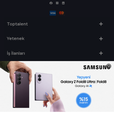
Toptalent
Yetenek
İş İlanları
Sertifika Programları
Yetenek Testleri
İşveren