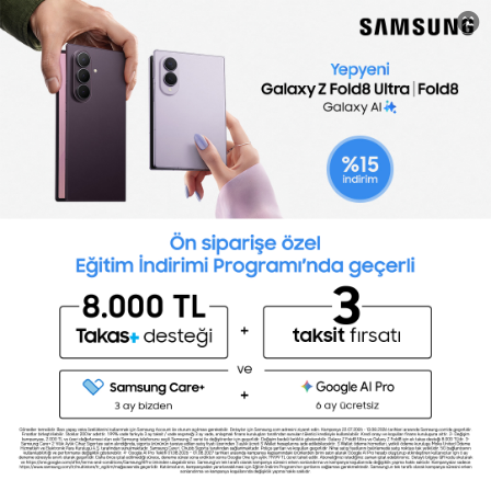
NTAV
TAV Airports
Program Türü: İş
Programı incele