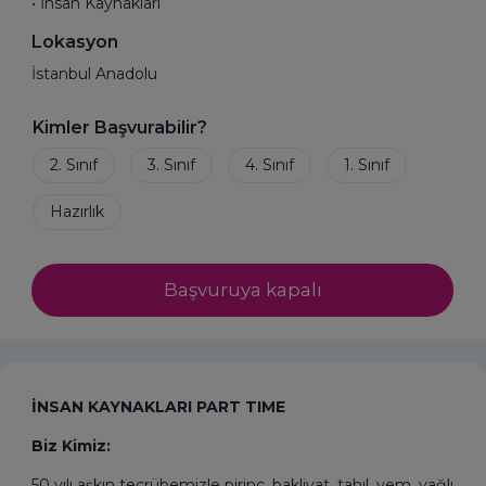
• İnsan Kaynakları
Lokasyon
İstanbul Anadolu
Kimler Başvurabilir?
Başvuruya kapalı
İNSAN KAYNAKLARI PART TIME
Biz Kimiz:
50 yılı aşkın tecrübemizle pirinç, bakliyat, tahıl, yem, yağlı