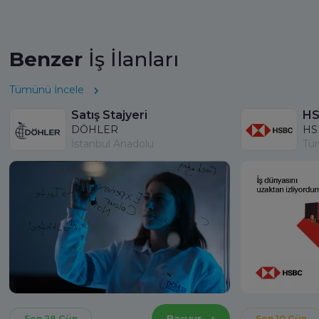
Benzer
İş İlanları
Tümünü İncele
Satış Stajyeri
DÖHLER
HS
İstanbul Anadolu
Tü
Başvur
Son 28 Gün
Son 10 Gün