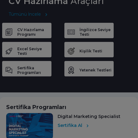
CV Hazırlama
Araçları
Tümünü İncele
CV Hazırlama
İngilizce Seviye
Programı
Testi
Excel Seviye
Kişilik Testi
Testi
Sertifika
Yetenek Testleri
Programları
Sertifika Programları
Digital Marketing Specialist
Sertifika Al