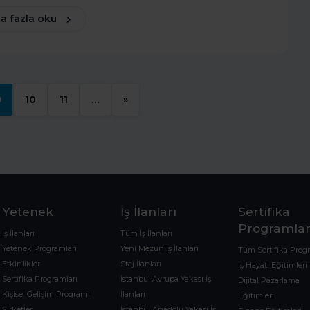
a fazla oku
9
10
11
…
»
Yetenek
İş İlanları
Sertifika
Programlar
İş İlanları
Tüm İş İlanları
Yetenek Programları
Yeni Mezun İş İlanları
Tüm Sertifika Prog
Etkinlikler
Staj İlanları
İş Hayatı Eğitimleri
Sertifika Programları
İstanbul Avrupa Yakası İş
Dijital Pazarlama
Kişisel Gelişim Programı
İlanları
Eğitimleri
Şirketler
İstanbul Anadolu Yakası İş