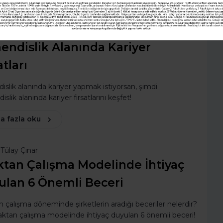
rses Turkey
endislik Alanında Kariyer
atları
slik alanında kariyer yapmak istiyorsan, şimdi
slik alanında kariyer fırsatlarını keşfet!
a fazla oku
Tülay Çınar
ktan Çalışma Modelinde İhtiyaç
ulan 6 Önemli Beceri
 çalışma döneminde şirketlerin aradığı beceriler nelerdir?
aktan çalışma modelinde ihtiyaç duyulan 6 önemli beceri!