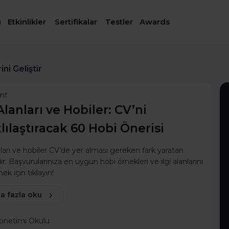
ı
Etkinlikler
Sertifikalar
Testler
Awards
ni Geliştir
ent
 Alanları ve Hobiler: CV’ni
lılaştıracak 60 Hobi Önerisi
anları ve hobiler CV’de yer alması gereken fark yaratan
dır. Başvurularınıza en uygun hobi örnekleri ve ilgi alanlarını
k için tıklayın!
a fazla oku
Yönetimi Okulu