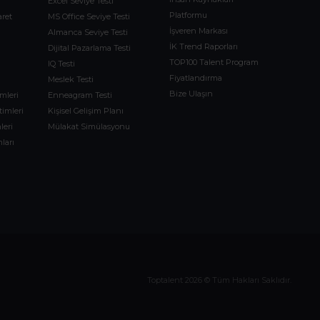
Excel Seviye Testi
Platformu
aret
MS Office Seviye Testi
İşveren Markası
Almanca Seviye Testi
İK Trend Raporları
Dijital Pazarlama Testi
TOP100 Talent Program
IQ Testi
Fiyatlandırma
Meslek Testi
Bize Ulaşın
imleri
Enneagram Testi
timleri
Kişisel Gelişim Planı
leri
Mülakat Simülasyonu
ları
m
Toptalent 2026 © Tüm Hakları Saklıdır.