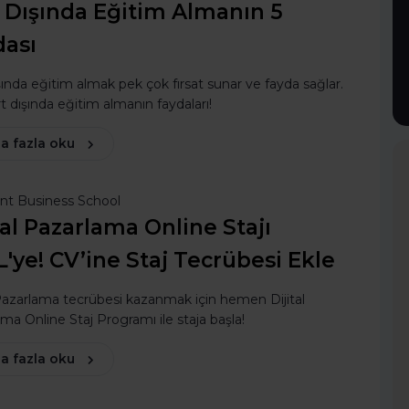
 Dışında Eğitim Almanın 5
dası
şında eğitim almak pek çok fırsat sunar ve fayda sağlar.
rt dışında eğitim almanın faydaları!
a fazla oku
ent Business School
tal Pazarlama Online Stajı
'ye! CV’ine Staj Tecrübesi Ekle
 Pazarlama tecrübesi kazanmak için hemen Dijital
ma Online Staj Programı ile staja başla!
a fazla oku