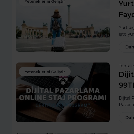
Yeteneklerini Geliştir
Yurt
Fay
Yurt dı
İşte yu
Dah
Toptal
Yeteneklerini Geliştir
Diji
99TL
Dijital
Pazarla
Dah