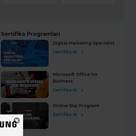
Sertifika Programları
Digital Marketing Specialist
Sertifika Al
Microsoft Office for
Business
Sertifika Al
Online Staj Programı
Sertifika Al