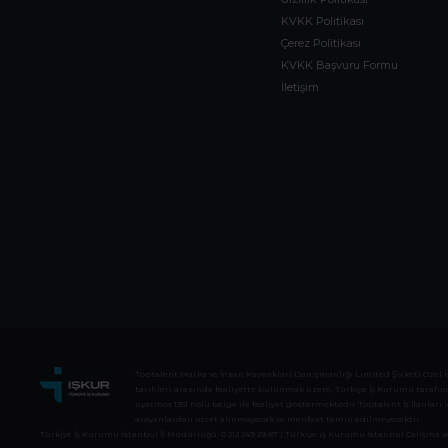
KVKK Politikası
Çerez Politikası
KVKK Başvuru Formu
İletişim
Toptalent Marka ve İnsan Kaynakları Danışmanlığı Limited Şirketi Özel İstih
tarihleri arasında faaliyette bulunmak üzere, Türkiye İş Kurumu tarafından
uyarınca 1251 nolu belge ile faaliyet göstermektedir.Toptalent İş İlanları i
arayanlardan ücret alınmayacak ve menfaat temin edilmeyecektir.
Türkiye İş Kurumu İstanbul İl Müdürlüğü: 0 212 249 29 87 | Türkiye iş Kurumu İstanbul Çalışma