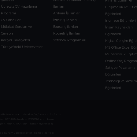
Finans Eğitimleri
Ücretsiz CV Hazırlama
İlanları
Girişimcilik ve E-tic
Programı
Ankara İş İlanları
Eğitimleri
CV Örnekleri
İzmir İş İlanları
İngilizce Eğitimleri
Mülakat Soruları ve
Bursa İş İlanları
İnsan Kaynakları
Cevapları
Kocaeli İş İlanları
Eğitimleri
Kariyer Tavsiyeleri
Yetenek Programları
Kişisel Gelişim Eğit
Türkiye'deki Üniversiteler
MS Office Excel Eği
Mühendislik Eğitim
Online Staj Program
Satış ve Pazarlama
Eğitimleri
Teknoloji ve Yazılı
Eğitimleri
dam Bürosu Olarak 11 / 11 / 2024 - 10 / 11 / 2027
 05.11.2024 tarih ve 16998526 sayılı karar
çin tıklayın. 4904 sayılı kanun uyarınca iş
 ve İş Kurumu Bahçelievler Hizmet Merkezi