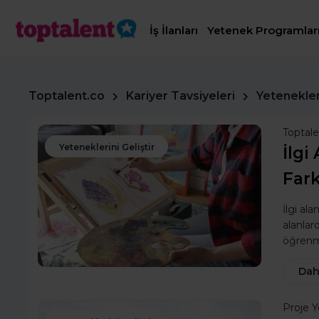
İş İlanları
Yetenek Programlar
Toptalent.co
Kariyer Tavsiyeleri
Yetenekleri
Toptal
Yeteneklerini Geliştir
İlgi
Fark
İlgi al
alanlar
öğrenme
Dah
Proje 