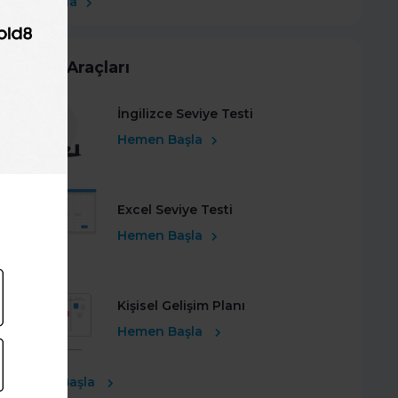
Şimdi Başla
Kariyer Araçları
İngilizce Seviye Testi
Hemen Başla
Excel Seviye Testi
Hemen Başla
Kişisel Gelişim Planı
Hemen Başla
Ücretsiz Başla