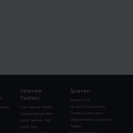
Yetenek
İşveren
ı
Testleri
İşveren Girişi
İşe Alım Çözümlerimiz
ramları
Tüm Yetenek Testleri
Ücretsiz İş İlanı Verin
İngilizce Seviye Testi
Değerlendirme ve İşe Alım
Genel Yetenek Testi
Testleri
Kişilik Testi
İnsan Kaynakları