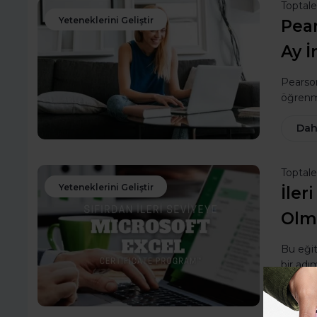
Toptal
Yeteneklerini Geliştir
Pear
Ay İ
Pearson
öğrenm
Dah
Toptal
Yeteneklerini Geliştir
İler
Olm
Bu eğit
bir adı
Dah