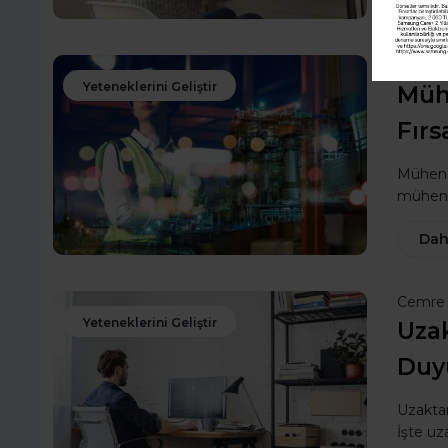
Hotcou
Yeteneklerini Geliştir
Müh
Fırs
Mühendi
mühendi
Dah
Cemre 
Yeteneklerini Geliştir
Uza
Duy
Uzaktan
İşte uz