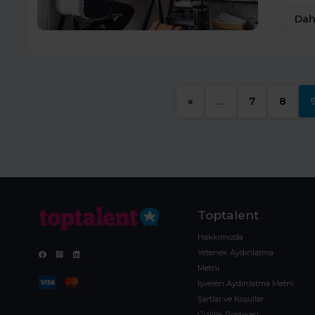
Dah
«
…
7
8
Toptalent
Hakkımızda
Yetenek Aydınlatma
Metni
İşveren Aydınlatma Metni
Şartlar ve Koşullar
Gizlilik Politikası