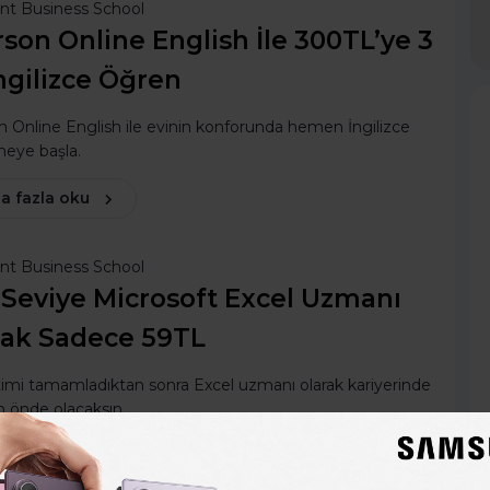
ent Business School
son Online English İle 300TL’ye 3
ngilizce Öğren
 Online English ile evinin konforunda hemen İngilizce
eye başla.
a fazla oku
ent Business School
i Seviye Microsoft Excel Uzmanı
ak Sadece 59TL
imi tamamladıktan sonra Excel uzmanı olarak kariyerinde
m önde olacaksın.
a fazla oku