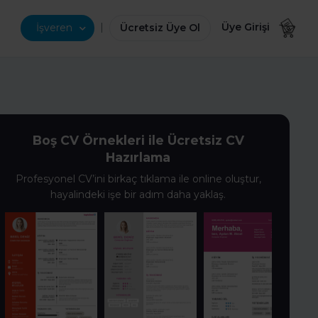
|
Üye Girişi
İşveren
Ücretsiz Üye Ol
Boş CV Örnekleri ile Ücretsiz CV
Hazırlama
Profesyonel CV’ini birkaç tıklama ile online oluştur,
hayalindeki işe bir adım daha yaklaş.