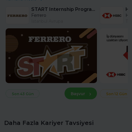
START Internship Program (Sales) - Istanbul
Ferrero
HS
İstanbul Avrupa
Tü
Başvur
Son 43 Gün
Son 12 Gün
Daha Fazla Kariyer Tavsiyesi