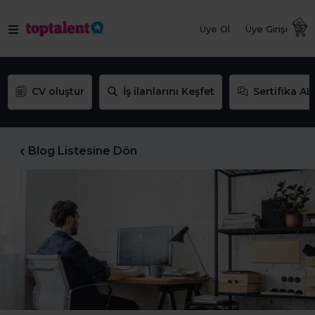
Üye Ol
Üye Girişi
CV oluştur
İş ilanlarını Keşfet
Sertifika AL
Blog Listesine Dön