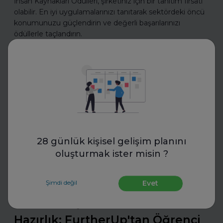
İnsan Kaynakları Ödülleri, şirketiniz için bir tanıtım fırsatı
olabilir. En iyi uygulamalarınızı tanıtarak sektördeki öncü
konumunuzu güçlendirin ve değerli başarılarınızı
ödüllerle taçlandırın.
Daha fazla oku
İş Hayatında Başarı
28 günlük kişisel gelişim planını
oluşturmak ister misin ?
Şimdi değil
Evet
FurtherUp
Uzman Koçlarla Geleceğe
Hazırlık: FurtherUp'tan Öğrenci