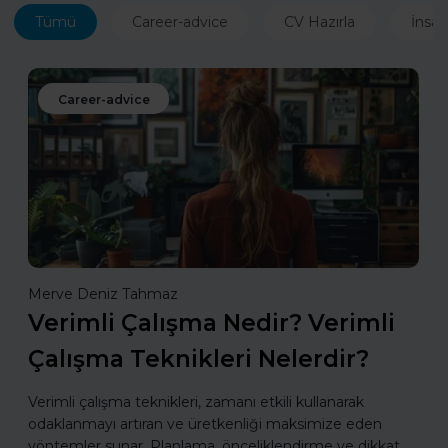
Tümü
Career-advice
CV Hazırla
İnsan
Career-advice
Merve Deniz Tahmaz
Verimli Çalışma Nedir? Verimli
Çalışma Teknikleri Nelerdir?
Verimli çalışma teknikleri, zamanı etkili kullanarak
odaklanmayı artıran ve üretkenliği maksimize eden
yöntemler sunar. Planlama, önceliklendirme ve dikkat