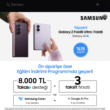
İş İlanları
Sertifika Programları
Yetenek Testleri
İşveren
Toptalent Marka ve İnsan Kaynakları Danışmanlığı Limited Şirketi Özel İstihdam Bürosu
Olarak 11 / 11 / 2024 - 10 / 11 / 2027 tarihleri arasında faaliyette bulunmak üzere, Türkiye İş
Kurumu tarafından 05.11.2024 tarih ve 16998526 sayılı karar uyarınca 1251 nolu belge ile faaliyet
göstermektedir.Toptalent İş İlanları için tıklayın. 4904 sayılı kanun uyarınca iş arayanlardan
ücret alınmayacak ve menfaat temin edilmeyecektir.
Türkiye İş Kurumu İstanbul İl Müdürlüğü: 0 212 249 29 87 | Türkiye iş Kurumu İstanbul Çalışma
ve İş Kurumu Bahçelievler Hizmet Merkezi