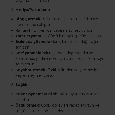
vizyonuna sahipsin.
Medya/Pazarlama
Blog yazmak:
Mükemmel planlama ve iletişim
becerilerine sahipsin.
Kaligrafi:
En iyisi için çabalamayı seviyorsun.
Yaratıcı yazarlık:
Güçlü bir hayal gücüne sahipsin.
Bulmaca çözmek:
Geniş bir kelime dağarcığına
sahipsin.
Sörf yapmak:
Yakın çevreni değerlendirme
konusunda yetkinsin ve aynı zamanda risk almayı
seviyorsun.
Seyahat etmek:
Farklı kültürleri ve yeni şeyleri
keşfetmeyi seviyorsun.
Sağlık
Kriket oynamak:
İyi bir takım oyuncususun ve
azimlisin.
Örgü örmek:
Çoklu görevleri yapabiliyorsun ve
güçlü planlama becerilerine sahipsin.