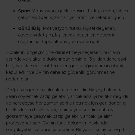
dikkat.
Spor:
Motivasyon, güçlü iletişim, tutku, özveri, takım
çalışması, liderlik, zaman yönetimi ve rekabet gücü
Gönüllü iş:
Motivasyon, tutku, kişisel değerler,
özveri, iyi iletişim, kişilerarası beceriler, network
oluşturma, topluluk duygusu ve empati
Hobilerini özgeçmişine dahil etmeyi seçersen, bunların
yerinde ve alakalı olduklarından emin ol. 3 yıldan daha eski
bir şey eklersen, muhtemelen güncelliğini yitirmiş olarak
kabul edilir ve CV'nin daha az güvenilir görünmesine
neden olur.
Doğru ve gerçekçi olmak da önemlidir. Bir şey hakkında
yalan söylemek cazip gelebilir, ancak asla iyi bir fikir değildir
ve neredeyse her zaman seni alt etmek için geri döner. İyi
bir ilk izlenim bırakmak için bir şeyde kendini daha iyi
göstermeye çalışmak cazip gelebilir, ancak işe alım
profesyoneli seni CV'nin farklı bölümleri hakkında
sorgulayabilir ve bunu yapabilirler.Bir yalanı kolayca tespit