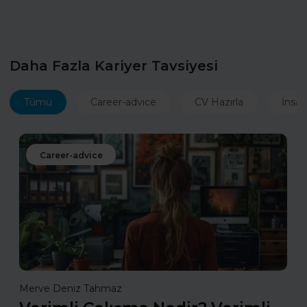
Daha Fazla Kariyer Tavsiyesi
Tümü
Career-advice
CV Hazırla
İnsan
Career-advice
Merve Deniz Tahmaz