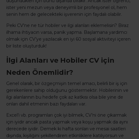
düşündükleri için bunu dışarıda bırakır. Ancak ister öğrenci,
ister yeni mezun veya deneyimli bir profesyonel ol, hem
senin hem de gelecekteki işverenin için faydalı olabilir.
Peki CV'ne ne tür hobiler ve ilgi alanları eklemelisin? Biraz
ilhama ihtiyacın varsa, panik yapma. Başlamana yardımcı
olmak için CV’ye yazılacak en iyi 60 sosyal aktiviteyi içeren
bir liste oluşturduk!
İlgi Alanları ve Hobiler CV için
Neden Önemlidir?
Genel olarak, bir özgeçmişin temel amacı, belirli bir iş için
gerekenlere sahip olduğunu göstermektir. Hobilerinin ve
ilgi alanlarının bu hedefe çok az katkısı olsa bile yine de
onları dahil etmenin bazı faydaları var.
Excel’i vb. programları çok iyi bilmek, CV’ni öne çıkarmak
için iyidir ancak pasta yapmak veya koşu yapmak da aynı
derecede iyidir. Demek ki hafta sonları ve mesai saatleri
dışında, kişiliğini şekillendiren etkinliklere katılıyorsun ve