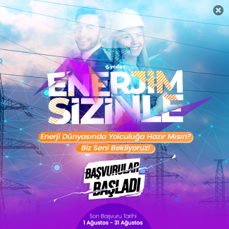
Verimli Çalışma Nedir? Verimli
Çalışma Teknikleri Nelerdir?
Verimli çalışma teknikleri, zamanı etkili kullanarak
odaklanmayı artıran ve üretkenliği maksimize eden
yöntemler sunar. Planlama, önceliklendirme ve dikkat
yönetimiyle daha az zamanda daha fazlasını b
Daha fazla oku
CV Hazırla