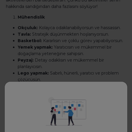
aktivitelerden bahsedebilirsin. Çünkü bu aktiviteler senin
hakkında sandığından daha fazlasını söylüyor!
Mühendislik
Okçuluk:
Kolayca odaklanabiliyorsun ve hassassın.
Tavla:
Stratejik düşünmekten hoşlanıyorsun.
Basketbol:
Kararlısın ve çoklu görev yapabiliyorsun.
Yemek yapmak:
Yaratıcısın ve mükemmel bir
doğaçlama yeteneğine sahipsin.
Peyzaj:
Detay odaklısın ve mükemmel bir
planlayıcısın.
Lego yapmak:
Sabırlı, hünerli, yaratıcı ve problem
çözücüsün.
Robotik:
Teknoloji odaklısın.
Paraşütle atlama:
Sınırları zorlamayı ve risk almayı
seviyorsun.
IT
Kodlama / programlama:
Güçlü analitik becerilere
ve öğrenme isteğine sahipsin.