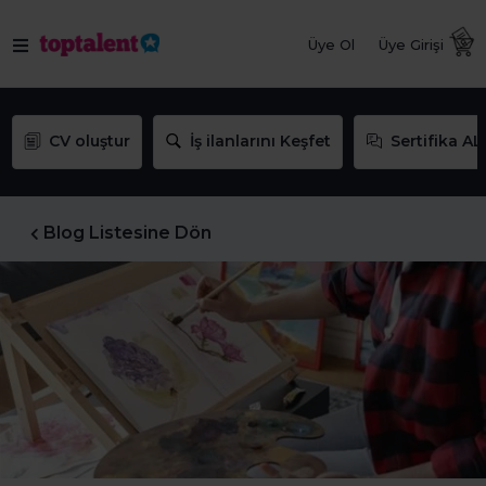
Üye Ol
Üye Girişi
CV oluştur
İş ilanlarını Keşfet
Sertifika AL
Blog Listesine Dön