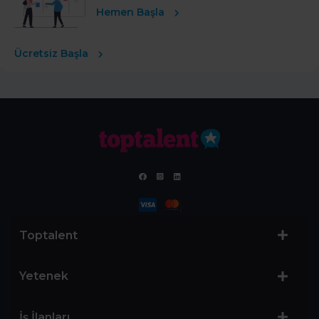
Hemen Başla
Ücretsiz Başla
Toptalent
Yetenek
İş İlanları