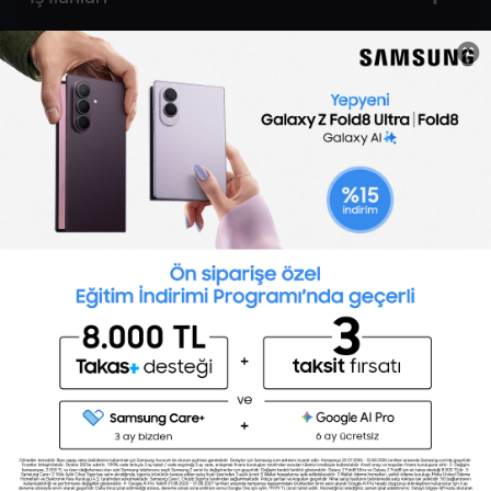
Sertifika Programları
Yetenek Testleri
İşveren
Toptalent Marka ve İnsan Kaynakları Danışmanlığı Limited Şirketi Özel İstihdam Bürosu
Olarak 11 / 11 / 2024 - 10 / 11 / 2027 tarihleri arasında faaliyette bulunmak üzere, Türkiye İş
Kurumu tarafından 05.11.2024 tarih ve 16998526 sayılı karar uyarınca 1251 nolu belge ile faaliyet
göstermektedir.Toptalent İş İlanları için tıklayın. 4904 sayılı kanun uyarınca iş arayanlardan
ücret alınmayacak ve menfaat temin edilmeyecektir.
Türkiye İş Kurumu İstanbul İl Müdürlüğü: 0 212 249 29 87 | Türkiye iş Kurumu İstanbul Çalışma
ve İş Kurumu Bahçelievler Hizmet Merkezi