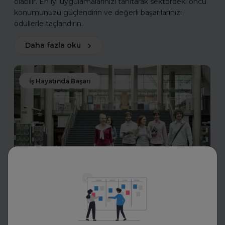
olabilir. En iyi uygulamalarınızı tanıtarak sektördeki öncü
konumunuzu güçlendirin ve değerli başarılarınızı
ödüllerle taçlandırın.
Daha fazla oku
İş Hayatında Başarı
FurtherUp
Uzman Koçlarla Geleceğe
Hazırlık: FurtherUp'tan Öğrenci