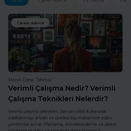
Tümü
Career-advice
CV Hazırla
İnsan
Career-advice
Merve Deniz Tahmaz
Verimli Çalışma Nedir? Verimli
Çalışma Teknikleri Nelerdir?
Verimli çalışma teknikleri, zamanı etkili kullanarak
odaklanmayı artıran ve üretkenliği maksimize eden
yöntemler sunar. Planlama, önceliklendirme ve dikkat
yönetimiyle daha az zamanda daha fazlasını b