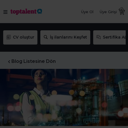
Üye Ol
Üye Girişi
CV oluştur
İş ilanlarını Keşfet
Sertifika AL
Blog Listesine Dön