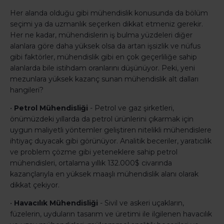
Her alanda olduğu gibi mühendislik konusunda da bölüm
seçimi ya da uzmanlık seçerken dikkat etmeniz gerekir.
Her ne kadar, mühendislerin iş bulma yüzdeleri diğer
alanlara göre daha yüksek olsa da artan işsizlik ve nüfus
gibi faktörler, mühendislik gibi en çok geçerliliğe sahip
alanlarda bile istihdam oranlarını düşünüyor. Peki, yeni
mezunlara yüksek kazanç sunan mühendislik alt dalları
hangileri?
•
Petrol Mühendisliği
- Petrol ve gaz şirketleri,
önümüzdeki yıllarda da petrol ürünlerini çıkarmak için
uygun maliyetli yöntemler geliştiren nitelikli mühendislere
ihtiyaç duyacak gibi görünüyor. Analitik beceriler, yaratıcılık
ve problem çözme gibi yeteneklere sahip petrol
mühendisleri, ortalama yıllık 132.000$ civarında
kazançlarıyla en yüksek maaşlı mühendislik alanı olarak
dikkat çekiyor.
•
Havacılık Mühendisliği
- Sivil ve askeri uçakların,
füzelerin, uyduların tasarım ve üretimi ile ilgilenen havacılık