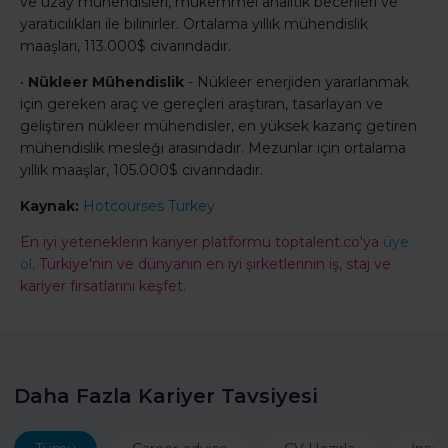
ve uzay mühendisleri, mükemmel analitik becerileri ve
yaratıcılıkları ile bilinirler. Ortalama yıllık mühendislik
maaşları, 113.000$ civarındadır.
•
Nükleer Mühendislik
- Nükleer enerjiden yararlanmak
için gereken araç ve gereçleri araştıran, tasarlayan ve
geliştiren nükleer mühendisler, en yüksek kazanç getiren
mühendislik mesleği arasındadır. Mezunlar için ortalama
yıllık maaşlar, 105.000$ civarındadır.
Kaynak:
Hotcourses Turkey
En iyi yeteneklerin kariyer platformu toptalent.co'ya
üye
ol,
Türkiye'nin ve dünyanın en iyi şirketlerinin iş, staj ve
kariyer fırsatlarını keşfet.
Daha Fazla Kariyer Tavsiyesi