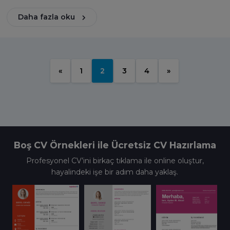
Daha fazla oku
«
1
2
3
4
»
Boş CV Örnekleri ile Ücretsiz CV Hazırlama
Profesyonel CV’ini birkaç tıklama ile online oluştur,
hayalindeki işe bir adım daha yaklaş.