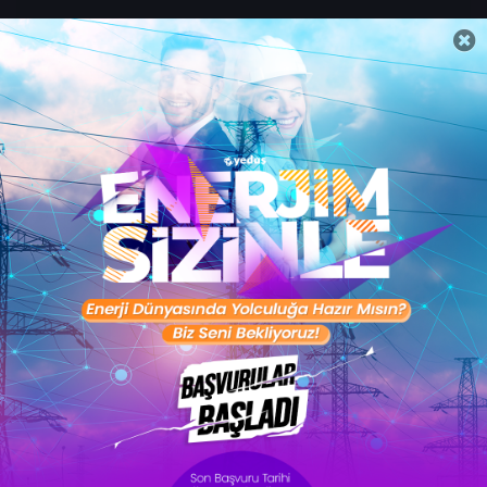
Sertifika Programları
Yetenek Testleri
İşveren
Toptalent Marka ve İnsan Kaynakları Danışmanlığı Limited Şirketi Özel İstihdam Bürosu
Olarak 11 / 11 / 2024 - 10 / 11 / 2027 tarihleri arasında faaliyette bulunmak üzere, Türkiye İş
Kurumu tarafından 05.11.2024 tarih ve 16998526 sayılı karar uyarınca 1251 nolu belge ile faaliyet
göstermektedir.Toptalent İş İlanları için tıklayın. 4904 sayılı kanun uyarınca iş arayanlardan
ücret alınmayacak ve menfaat temin edilmeyecektir.
Türkiye İş Kurumu İstanbul İl Müdürlüğü: 0 212 249 29 87 | Türkiye iş Kurumu İstanbul Çalışma
ve İş Kurumu Bahçelievler Hizmet Merkezi
Toptalent 2026 © Tüm Hakları Saklıdır.