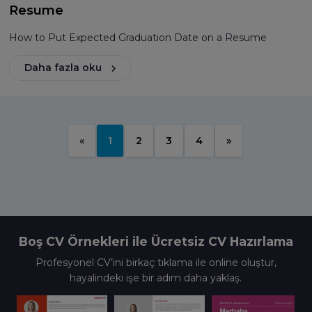
Resume
How to Put Expected Graduation Date on a Resume
Daha fazla oku
«
1
2
3
4
»
Boş CV Örnekleri ile Ücretsiz CV Hazırlama
Profesyonel CV’ini birkaç tıklama ile online oluştur,
hayalindeki işe bir adım daha yaklaş.