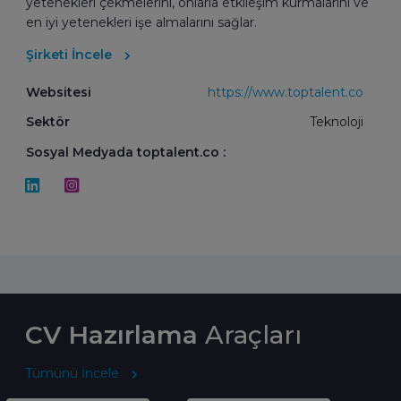
yetenekleri çekmelerini, onlarla etkileşim kurmalarını ve
en iyi yetenekleri işe almalarını sağlar.
Şirketi İncele
Websitesi
https://www.toptalent.co
Sektör
Teknoloji
Sosyal Medyada toptalent.co :
CV Hazırlama
Araçları
Tümünü İncele