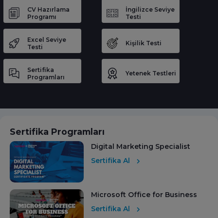
CV Hazırlama
İngilizce Seviye
Programı
Testi
Excel Seviye
Kişilik Testi
Testi
Sertifika
Yetenek Testleri
Programları
Sertifika Programları
Digital Marketing Specialist
Sertifika Al
Microsoft Office for Business
Sertifika Al