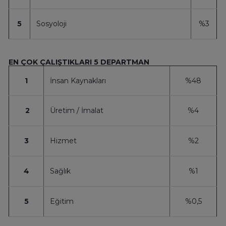
5
Sosyoloji
%3
EN ÇOK ÇALIŞTIKLARI 5 DEPARTMAN
1
İnsan Kaynakları
%48
2
Üretim / İmalat
%4
3
Hizmet
%2
4
Sağlık
%1
5
Eğitim
%0,5