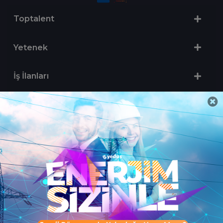
Toptalent
Yetenek
İş İlanları
Sertifika Programları
Yetenek Testleri
İşveren