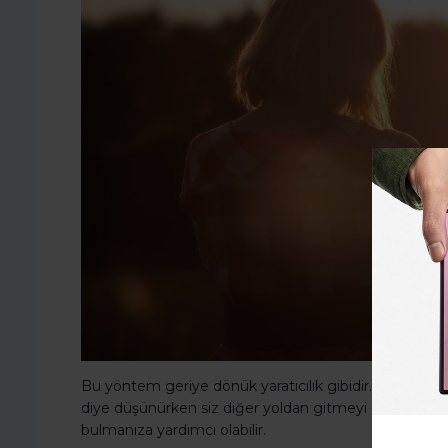
Bu yöntem geriye dönük yaratıcılık gibidir. Bir sonraki k
diye düşünürken siz diğer yoldan gitmeyi deneyebilirsin
bulmanıza yardımcı olabilir.