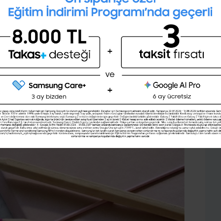
İngilizce seviyeni öğrenmek
nizle yazmaya çalışın.
ister misin ?
(A1,A2,B1,B2,C1,C2)
Şimdi değil
Evet