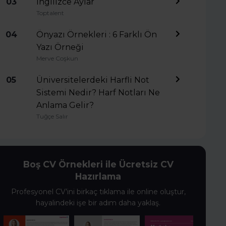
03
İngilizce Aylar
Toptalent
04
Önyazı Örnekleri : 6 Farklı Ön
Yazı Örneği
Merve Coşkun
05
Üniversitelerdeki Harfli Not
Sistemi Nedir? Harf Notları Ne
Anlama Gelir?
Tuğçe Salır
Boş CV Örnekleri ile Ücretsiz CV
Hazırlama
Profesyonel CV’ini birkaç tıklama ile online oluştur,
hayalindeki işe bir adım daha yaklaş.