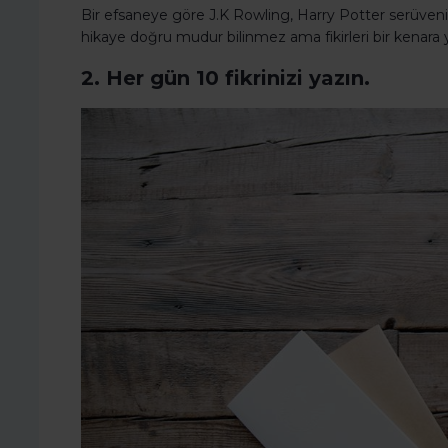
Bir efsaneye göre J.K Rowling, Harry Potter serüvenine
hikaye doğru mudur bilinmez ama fikirleri bir kenara 
2. Her gün 10 fikrinizi yazın.