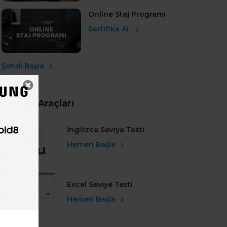
Online Staj Programı
Sertifika Al
Şimdi Başla
Kariyer Araçları
İngilizce Seviye Testi
Hemen Başla
Excel Seviye Testi
Hemen Başla