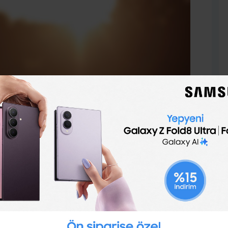
atıldığınız toplantıda herkes en iyi fikirleri yazalım
iz. Bu eğlenceli beyin fırtınası dahice fikirler