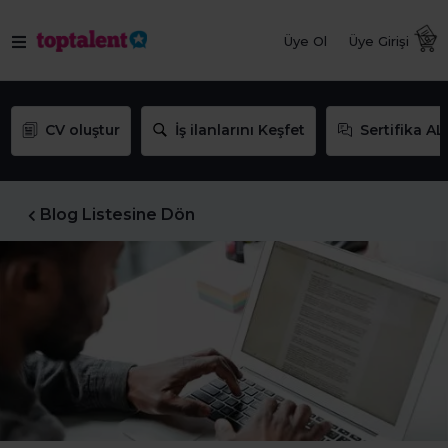
Üye Ol
Üye Girişi
CV oluştur
İş ilanlarını Keşfet
Sertifika AL
Blog Listesine Dön