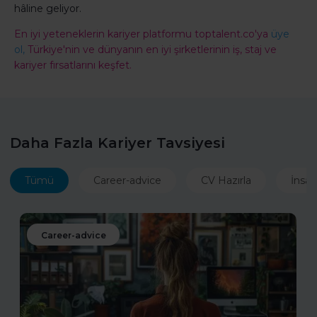
hâline geliyor.
En iyi yeteneklerin kariyer platformu toptalent.co'ya
üye
ol,
Türkiye'nin ve dünyanın en iyi şirketlerinin iş, staj ve
kariyer fırsatlarını keşfet.
Daha Fazla Kariyer Tavsiyesi
Tümü
Career-advice
CV Hazırla
İnsan
Career-advice