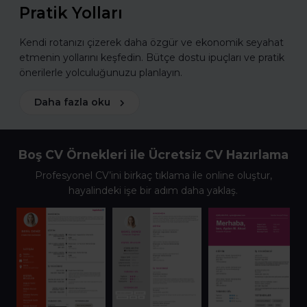
Pratik Yolları
Kendi rotanızı çizerek daha özgür ve ekonomik seyahat
etmenin yollarını keşfedin. Bütçe dostu ipuçları ve pratik
önerilerle yolculuğunuzu planlayın.
Daha fazla oku
Boş CV Örnekleri ile Ücretsiz CV Hazırlama
Profesyonel CV’ini birkaç tıklama ile online oluştur,
hayalindeki işe bir adım daha yaklaş.