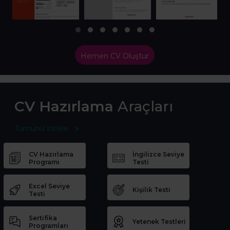
Hemen CV Oluştur
CV Hazırlama
Araçları
Tümünü İncele
CV Hazırlama
İngilizce Seviye
Programı
Testi
Excel Seviye
Kişilik Testi
Testi
Sertifika
Yetenek Testleri
Programları