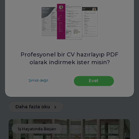
Toptalent
İnsan Kaynakları Ödülleri 2025-
Profesyonel bir CV hazırlayıp PDF
2026
olarak indirmek ister misin?
İnsan Kaynakları Ödülleri, şirketiniz için bir tanıtım fırsatı
olabilir. En iyi uygulamalarınızı tanıtarak sektördeki öncü
Şimdi değil
Evet
konumunuzu güçlendirin ve değerli başarılarınızı
ödüllerle taçlandırın.
Daha fazla oku
İş Hayatında Başarı