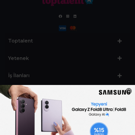
Toptalent
Yetenek
İş İlanları
Sertifika Programları
Yetenek Testleri
İşveren