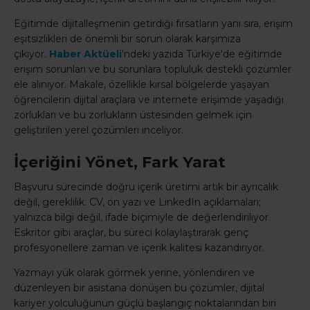
Eğitimde dijitalleşmenin getirdiği fırsatların yanı sıra, erişim
eşitsizlikleri de önemli bir sorun olarak karşımıza
çıkıyor.
Haber Aktüeli
'ndeki yazıda Türkiye'de eğitimde
erişim sorunları ve bu sorunlara topluluk destekli çözümler
ele alınıyor. Makale, özellikle kırsal bölgelerde yaşayan
öğrencilerin dijital araçlara ve internete erişimde yaşadığı
zorlukları ve bu zorlukların üstesinden gelmek için
geliştirilen yerel çözümleri inceliyor.
İçeriğini Yönet, Fark Yarat
Başvuru sürecinde doğru içerik üretimi artık bir ayrıcalık
değil, gereklilik. CV, ön yazı ve LinkedIn açıklamaları;
yalnızca bilgi değil, ifade biçimiyle de değerlendiriliyor.
Eskritor gibi araçlar, bu süreci kolaylaştırarak genç
profesyonellere zaman ve içerik kalitesi kazandırıyor.
Yazmayı yük olarak görmek yerine, yönlendiren ve
düzenleyen bir asistana dönüşen bu çözümler, dijital
kariyer yolculuğunun güçlü başlangıç noktalarından biri