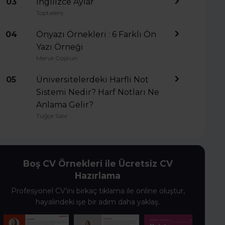
03
İngilizce Aylar
Toptalent
04
Önyazı Örnekleri : 6 Farklı Ön
Yazı Örneği
Merve Coşkun
05
Üniversitelerdeki Harfli Not
Sistemi Nedir? Harf Notları Ne
Anlama Gelir?
Tuğçe Salır
Boş CV Örnekleri ile Ücretsiz CV
Hazırlama
Profesyonel CV’ini birkaç tıklama ile online oluştur,
hayalindeki işe bir adım daha yaklaş.