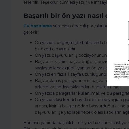
eklenilir. Teşekkür cümlesi yazılır ve imzayla ön yazı son
Başarılı bir ön yazı nasıl olmalı
CV hazırlama
sürecinin önemli parçalarından biri olan
gerekir:
Ön yazıda, özgeçmişte hâlihazırda belirtilmiş o
bir özeti olmamalıdır.
Ön yazı, başvurulan iş pozisyonunun gereklilikle
Başvuran kişinin, başvurduğu iş pozisyonuna u
sağlayabilecek güçlü yanları ön yazıda yer almalı
Ön yazı en fazla 1 sayfa uzunluğunda olmalıdır.
Başvurulan iş pozisyonunun başvuran kişiye kaz
şirkete kazandıracaklarından bahsedilmelidir.
Ön yazıda paragraflar kullanılmalı ve bu paragrafl
Ön yazıda kişi kendi hayatını bir otobiyografi 
amacı, kişinin bu işe neden başvurduğunu, ne aç
başvurulan işe yapılabilinecek olası katkıların açık 
Bunların yanında başarılı bir ön yazı hazırlamak istiy