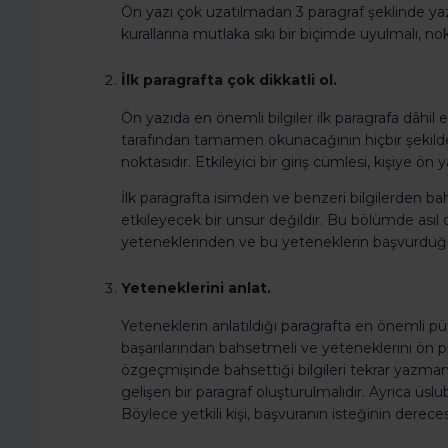
Ön yazı çok uzatılmadan 3 paragraf şeklinde yazı
kurallarına mutlaka sıkı bir biçimde uyulmalı, nok
İlk paragrafta çok dikkatli ol.
Ön yazıda en önemli bilgiler ilk paragrafa dâhil 
tarafından tamamen okunacağının hiçbir şekilde ga
noktasıdır. Etkileyici bir giriş cümlesi, kişiye ön
İlk paragrafta isimden ve benzeri bilgilerden ba
etkileyecek bir unsur değildir. Bu bölümde asıl 
yeteneklerinden ve bu yeteneklerin başvurduğu
Yeteneklerini anlat.
Yeteneklerin anlatıldığı paragrafta en önemli pü
başarılarından bahsetmeli ve yeteneklerini ön p
özgeçmişinde bahsettiği bilgileri tekrar yazmama
gelişen bir paragraf oluşturulmalıdır. Ayrıca üslub
Böylece yetkili kişi, başvuranın isteğinin derecesi