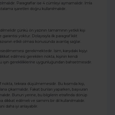
lmalıdır. Paragraflar ise 4 cümleyi aşmamalıdır. İmla
talama işaretleri doğru kullanılmalıdır.
edilmelidir çünkü ön yazının tamamının yetkili kişi
rantisi yoktur. Dolayısıyla ilk paragraf kilit
 yazısının etkili olması konusunda avantaj sağlar.
hsedilmemesi gerekmektedir. İsim, karşıdaki kişiyi
dikkat edilmesi gerekilen nokta, kişinin kendi
 işin gerekliliklerine uygunluğundan bahsetmesidir.
f nokta, tekrara düşülmemesidir. Bu kısımda kişi,
lana çıkarmalıdır. Fakat bunları yaparken, başvuran
lıdır. Bunun yerine, bu bilgilerin etrafında dönüp
a dikkat edilmeli ve samimi bir dil kullanılmalıdır.
ni daha iyi anlayabilir.