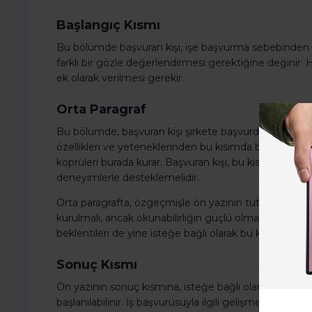
Başlangıç Kısmı
Bu bölümde başvuran kişi, işe başvurma sebebinden 
farklı bir gözle değerlendirmesi gerektiğine değinir.
ek olarak verilmesi gerekir.
Orta Paragraf
Bu bölümde, başvuran kişi şirkete başvurduğu iş pozisy
özellikleri ve yeteneklerinden bu kısımda bahseden başv
köprüleri burada kurar. Başvuran kişi, bu kısımda kendi
deneyimlerle desteklemelidir.
Orta paragrafta, özgeçmişle ön yazının tutarlı olmas
kurulmalı, ancak okunabilirliğin güçlü olması adına tekra
beklentileri de yine isteğe bağlı olarak bu kısma eklenil
Sonuç Kısmı
Ön yazının sonuç kısmına, isteğe bağlı olarak, başvuruy
başlanılabilinir. İş başvurusuyla ilgili gelişmeler hakkı