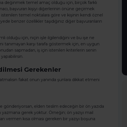
larına değinmek temel amaç olduğu için, birçok farklı
macı, başvuran kişiyi diğerlerinin önüne geçirmek
 istenilen temel noktalara göre ve kişinin kendi öznel
ede benzer özellikler taşıdığınız diğer başvuranların
i olduğu için, niçin işle ilgilendiğini ve bu işe ne
seni tanımayan karşı tarafa göstermek için, en uygun
udan sapmadan, iş için istenilen kriterlerin senin
yapabilirsin.
dilmesi Gerekenler
tmalısın fakat onun yanında şunlara dikkat etmeni
te gönderiyorsan, elden teslim edeceğin bir ön yazıda
adan yazmana gerek yoktur. Örneğin; ön yazıyı mail
rdan vermen kısa olması gereken bir yazıyı boşuna