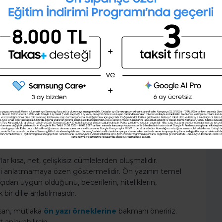
landırılır.
Profesyonel bir CV hazırlayıp PDF
?
olarak indirmek ister misin?
 ön yazının etkili olması için şunlara dikkat edilmesi
Şimdi değil
Evet
lan bilgiler tekrarlanmamalıdır veya ön yazı özgeçmişin
ri göz önünde bulundurularak yazılmalıdır.
ygun olmasının sebepleri ve bu konuda fayda
dır.
andıracaklarından çok, kişinin bu iş pozisyonuna ve
ar kısa, net, çelişkisiz cümlelerden oluşmalıdır.
gibi anlatmamaya özen göstermelidir. Ön yazının temel
ıdan uygun olduğunu, becerilerin, niteliklerin,
bir dille anlatılmasıdır.
orsan, mutlaka
ön yazı örneklerine
bakmanı öneririz.