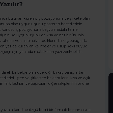
Yazılır?
nda bulunan kişilerin, iş pozisyonuna ve şirkete olan
zisyonuna olan uygunluğunu gösteren becerilerinin
n söz konusu iş pozisyonuna başvurmadaki temel
kişinin işe uygunluğunu da kısa ve net bir üslupla
utulması ve anlatmak istediklerini birkaç paragrafta
 ön yazıda kullanılan kelimeler ve üslup şekli büyük
geçmişin yanında mutlaka ön yazı verilmelidir.
nda ek bir belge olarak verdiği, birkaç paragraftan
erilerini, işten ve şirketten beklentilerini kısa ve açık
n farklılaştıran ve başvuranı diğer rakiplerinin önüne
 yazının kendine özgü belirli bir formatı bulunmasına