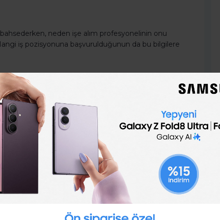
bahsederken, neden işe alım profesyonelinin onu
 Hangi iş pozisyonuna başvurulduğunun da bu bilgilere
onuyla ilgili önerilerde bulunabilir. İşe en uygun
uran, işin gereklilikleri ve kendi becerileri arasındaki
 becerilerini anlattığı kısımları mutlaka yaşamsal
ı adına özgeçmişte geçen bilgileri doğrulayan cümleler
r aynı kelimeler kullanılmamalıdır. Kişinin işle ilgili
ebilinir.
la ilgilenen yetkili kişiye teşekkür edilerek
nda bilgi beklenildiği de yazılaraktan, isim ve soyad