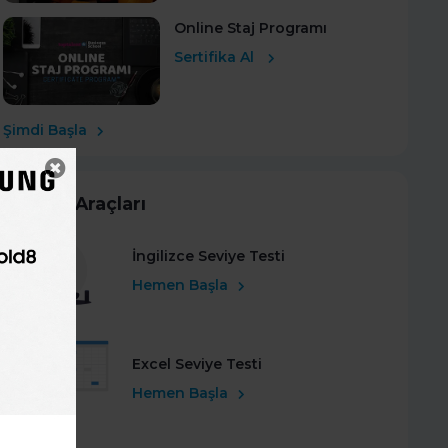
Online Staj Programı
Sertifika Al
Şimdi Başla
Kariyer Araçları
İngilizce Seviye Testi
Hemen Başla
Excel Seviye Testi
Hemen Başla