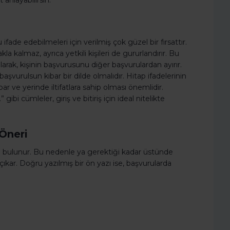
anlayabilirsin.
fade edebilmeleri için verilmiş çok güzel bir fırsattır.
a kalmaz, ayrıca yetkili kişileri de gururlandırır. Bu
larak, kişinin başvurusunu diğer başvurulardan ayırır.
başvurulsun kibar bir dilde olmalıdır. Hitap ifadelerinin
ar ve yerinde iltifatlara sahip olması önemlidir.
gibi cümleler, giriş ve bitiriş için ideal nitelikte
 Öneri
ıcı bulunur. Bu nedenle ya gerektiği kadar üstünde
ıkar. Doğru yazılmış bir ön yazı ise, başvurularda