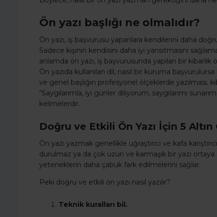
Böylece, nasıl bir ön yazı yazman gerektiğini daha net 
Ön yazı başlığı ne olmalıdır?
Ön yazı, iş başvurusu yapanlara kendilerini daha doğru i
Sadece kişinin kendisini daha iyi yansıtmasını sağlamakl
anlamda ön yazı, iş başvurusunda yapılan bir kibarlık o
Ön yazıda kullanılan dil, nasıl bir kuruma başvurulursa 
ve genel başlığın profesyonel ölçeklerde yazılması, kib
“Saygılarımla, iyi günler diliyorum, saygılarımı sunarım.” 
kelimelerdir.
Doğru ve Etkili Ön Yazı İçin 5 Altın
Ön yazı yazmak genellikle uğraştırıcı ve kafa karıştır
durulmaz ya da çok uzun ve karmaşık bir yazı ortaya ç
yeteneklerin daha çabuk fark edilmelerini sağlar.
Peki doğru ve etkili ön yazı nasıl yazılır?
Teknik kuralları bil.