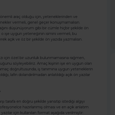
n önemli araç olduğu için, yeteneklerinden ve
rnekler vermeli, genel geçer konuşmamalısın.
ğını düşünüyorum gibi bir cümle hiçbir şekilde ön
 o işe uygun yeteneğinin ismini vermeli, bu
erek açık ve öz bir şekilde ön yazıda yazmalısın.
yazı için özel bir uzunluk bulunmamasına rağmen,
uğunu söyleyebiliriz. Amaç kişinin işe en uygun olan
amaç doğrultusunda, iş tanımına uygun yeteneklerin
dığı, lafın dolandırılmadan anlatıldığı açık ön yazılar
?
rşı tarafa en doğru şekilde yansıtıp istediği algıyı
profesyonelce hazırlanmış olması ve en açık anlatım
zılar için kullanılan format aşağıda verilmiştir: