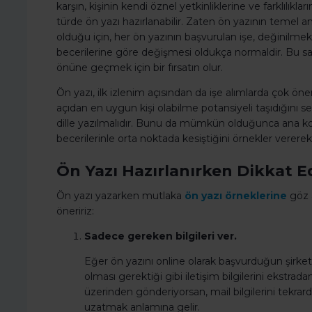
karşın, kişinin kendi öznel yetkinliklerine ve farklılık
türde ön yazı hazırlanabilir. Zaten ön yazının temel a
olduğu için, her ön yazının başvurulan işe, değinilmek
becerilerine göre değişmesi oldukça normaldir. Bu say
önüne geçmek için bir fırsatın olur.
Ön yazı, ilk izlenim açısından da işe alımlarda çok öneml
açıdan en uygun kişi olabilme potansiyeli taşıdığını 
dille yazılmalıdır. Bunu da mümkün olduğunca ana kon
becerilerinle orta noktada kesiştiğini örnekler vererek 
Ön Yazı Hazırlanırken Dikkat E
Ön yazı yazarken mutlaka
ön yazı örneklerine
göz a
öneririz:
Sadece gereken bilgileri ver.
Eğer ön yazını online olarak başvurduğun şirke
olması gerektiği gibi iletişim bilgilerini ekstr
üzerinden gönderiyorsan, mail bilgilerini tekra
uzatmak anlamına gelir.