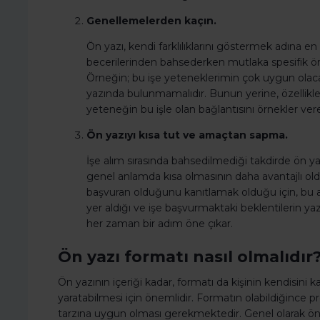
Genellemelerden kaçın.
Ön yazı, kendi farklılıklarını göstermek adına e
becerilerinden bahsederken mutlaka spesifik ö
Örneğin; bu işe yeteneklerimin çok uygun olaca
yazında bulunmamalıdır. Bunun yerine, özellikle
yeteneğin bu işle olan bağlantısını örnekler ver
Ön yazıyı kısa tut ve amaçtan sapma.
İşe alım sırasında bahsedilmediği takdirde ön 
genel anlamda kısa olmasının daha avantajlı old
başvuran olduğunu kanıtlamak olduğu için, bu 
yer aldığı ve işe başvurmaktaki beklentilerin yazıl
her zaman bir adım öne çıkar.
Ön yazı formatı nasıl olmalıdır
Ön yazının içeriği kadar, formatı da kişinin kendisini ka
yaratabilmesi için önemlidir. Formatın olabildiğince 
tarzına uygun olması gerekmektedir. Genel olarak ön ya