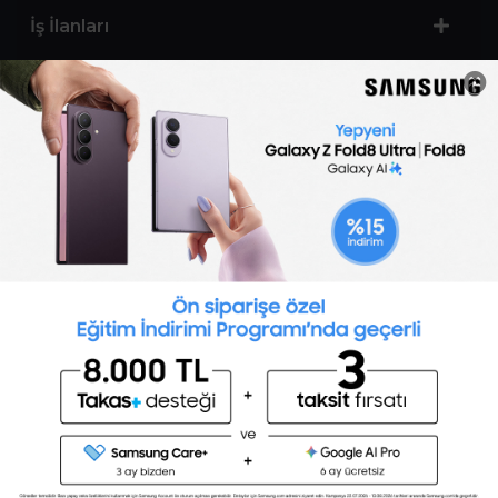
İş İlanları
Sertifika Programları
Yetenek Testleri
İşveren
Toptalent Marka ve İnsan Kaynakları Danışmanlığı Limited Şirketi Özel İstihdam Bürosu
Olarak 11 / 11 / 2024 - 10 / 11 / 2027 tarihleri arasında faaliyette bulunmak üzere, Türkiye İş
Kurumu tarafından 05.11.2024 tarih ve 16998526 sayılı karar uyarınca 1251 nolu belge ile faaliyet
göstermektedir.Toptalent İş İlanları için tıklayın. 4904 sayılı kanun uyarınca iş arayanlardan
ücret alınmayacak ve menfaat temin edilmeyecektir.
Türkiye İş Kurumu İstanbul İl Müdürlüğü: 0 212 249 29 87 | Türkiye iş Kurumu İstanbul Çalışma
ve İş Kurumu Bahçelievler Hizmet Merkezi