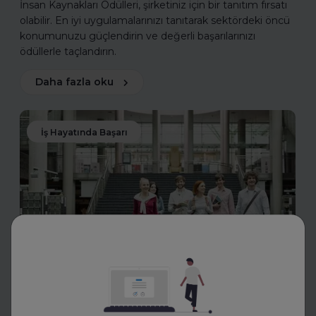
İnsan Kaynakları Ödülleri, şirketiniz için bir tanıtım fırsatı
olabilir. En iyi uygulamalarınızı tanıtarak sektördeki öncü
konumunuzu güçlendirin ve değerli başarılarınızı
ödüllerle taçlandırın.
Daha fazla oku
İş Hayatında Başarı
FurtherUp
Uzman Koçlarla Geleceğe
Hazırlık: FurtherUp'tan Öğrenci