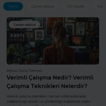
Tümü
Career-advice
CV Hazırla
İnsan
Career-advice
Merve Deniz Tahmaz
Verimli Çalışma Nedir? Verimli
Çalışma Teknikleri Nelerdir?
Verimli çalışma teknikleri, zamanı etkili kullanarak
odaklanmayı artıran ve üretkenliği maksimize eden