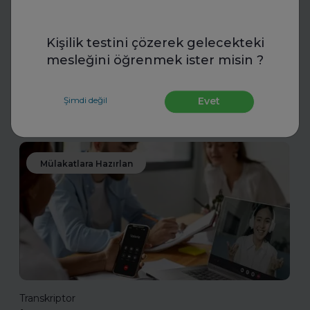
ve Kariyer Koçluğu
Kişilik testini çözerek gelecekteki
Uzman koçlarla geleceğe hazırlanın. FurtherUp’ın
mesleğini öğrenmek ister misin ?
öğrenci ve kariyer koçluğu ile hedeflerinizi netleştirin,
kariyer yolculuğunuzda güçlü adımlar atın.
Şimdi değil
Evet
Daha fazla oku
Mülakatlara Hazırlan
Transkriptor