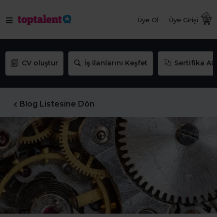
Üye Ol
Üye Girişi
CV oluştur
İş ilanlarını Keşfet
Sertifika AL
Blog Listesine Dön