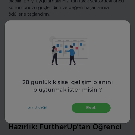
olabilir. En iyi uygulamalarınızı tanıtarak sektördeki öncü
konumunuzu güçlendirin ve değerli başarılarınızı
ödüllerle taçlandırın.
Daha fazla oku
İş Hayatında Başarı
28 günlük kişisel gelişim planını
oluşturmak ister misin ?
FurtherUp
Şimdi değil
Evet
Uzman Koçlarla Geleceğe
Hazırlık: FurtherUp'tan Öğrenci