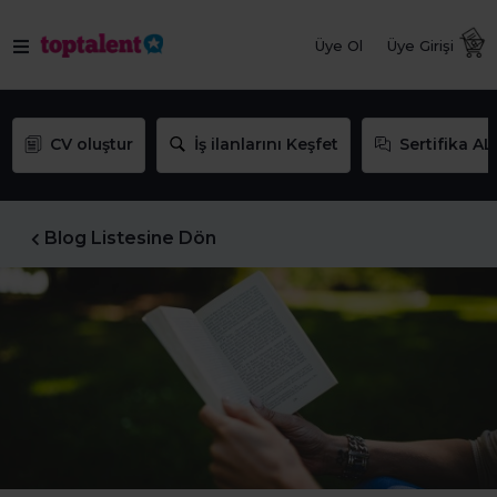
Üye Ol
Üye Girişi
CV oluştur
İş ilanlarını Keşfet
Sertifika AL
Blog Listesine Dön