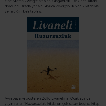
Yine Stefan Zweig'e ait olan 'Olağanüstü Bir Gece' kitabı
dördüncü sırada yer aldı. Ayrıca Zweig'in ilk 5'de 2 kitabıyla
yer aldığını belirtebiliriz.
Aynı başarıyı gösteren Zülfü Livaneli'nin Ocak ayında
yayımlanan 'Huzursuzluk' kitabı en çok satan beşinci kitap