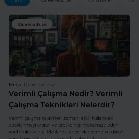
Tümü
Career-advice
CV Hazırla
İnsan
Career-advice
Merve Deniz Tahmaz
Verimli Çalışma Nedir? Verimli
Çalışma Teknikleri Nelerdir?
Verimli çalışma teknikleri, zamanı etkili kullanarak
odaklanmayı artıran ve üretkenliği maksimize eden
yöntemler sunar. Planlama, önceliklendirme ve dikkat
yönetimiyle daha az zamanda daha fazlasını b