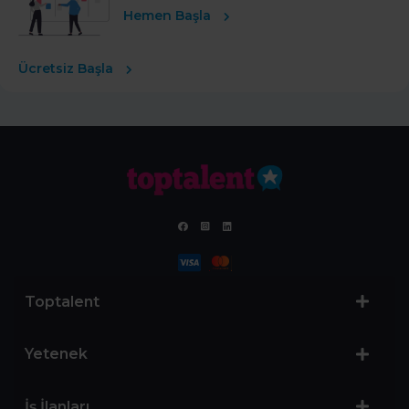
Hemen Başla
Ücretsiz Başla
Toptalent
Yetenek
İş İlanları