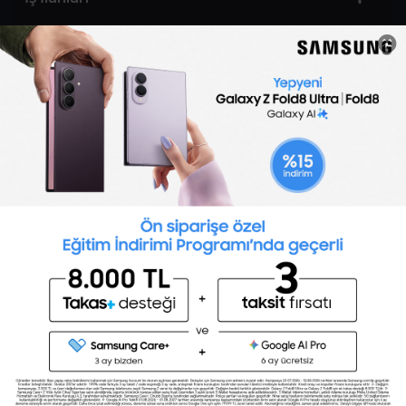
Sertifika Programları
Yetenek Testleri
İşveren
Toptalent Marka ve İnsan Kaynakları Danışmanlığı Limited Şirketi Özel İstihdam Bürosu
Olarak 11 / 11 / 2024 - 10 / 11 / 2027 tarihleri arasında faaliyette bulunmak üzere, Türkiye İş
Kurumu tarafından 05.11.2024 tarih ve 16998526 sayılı karar uyarınca 1251 nolu belge ile faaliyet
göstermektedir.Toptalent İş İlanları için tıklayın. 4904 sayılı kanun uyarınca iş arayanlardan
ücret alınmayacak ve menfaat temin edilmeyecektir.
Türkiye İş Kurumu İstanbul İl Müdürlüğü: 0 212 249 29 87 | Türkiye iş Kurumu İstanbul Çalışma
ve İş Kurumu Bahçelievler Hizmet Merkezi