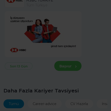
HSBC TÜRKİYE
Tüm Türkiye
Başvur
Son 13 Gün
Daha Fazla Kariyer Tavsiyesi
Tümü
Career-advice
CV Hazırla
İnsan