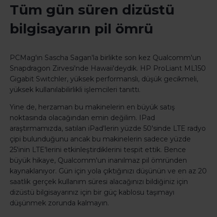
Tüm gün süren dizüstü
bilgisayarın pil ömrü
PCMag'ın Sascha Sagan'la birlikte son kez Qualcomm'un
Snapdragon Zirvesi'nde Hawaii'deydik. HP ProLiant ML150
Gigabit Switchler, yüksek performanslı, düşük gecikmeli,
yüksek kullanılabilirlikli işlemcileri tanıttı.
Yine de, herzaman bu makinelerin en büyük satış
noktasında olacağından emin değilim. IPad
araştırmamızda, satılan iPad'lerin yüzde 50'sinde LTE radyo
çipi bulunduğunu ancak bu makinelerin sadece yüzde
25'inin LTE'lerini etkinleştirdiklerini tespit ettik. Bence
büyük hikaye, Qualcomm'un inanılmaz pil ömründen
kaynaklanıyor. Gün için yola çıktığınızı düşünün ve en az 20
saatlik gerçek kullanım süresi alacağınızı bildiğiniz için
dizüstü bilgisayarınız için bir güç kablosu taşımayı
düşünmek zorunda kalmayın.