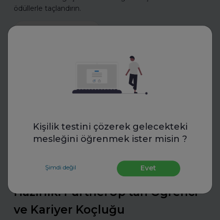
ödüllerle taçlandırın.
Daha fazla oku
İş Hayatında Başarı
Kişilik testini çözerek gelecekteki
mesleğini öğrenmek ister misin ?
FurtherUp
Şimdi değil
Evet
Uzman Koçlarla Geleceğe
Hazırlık: FurtherUp'tan Öğrenci
ve Kariyer Koçluğu