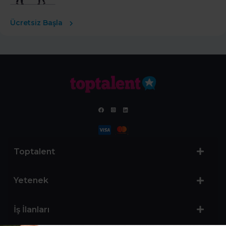
Ücretsiz Başla
Toptalent
Yetenek
İş İlanları