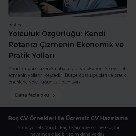
praticar
Yolculuk Özgürlüğü: Kendi
Rotanızı Çizmenin Ekonomik ve
Pratik Yolları
Kendi rotanızı çizerek daha özgür ve ekonomik seyahat
etmenin yollarını keşfedin. Bütçe dostu ipuçları ve pratik
önerilerle yolculuğunuzu planlayın.
Daha fazla oku
Boş CV Örnekleri ile Ücretsiz CV Hazırlama
Profesyonel CV’ini birkaç tıklama ile online oluştur,
hayalindeki işe bir adım daha yaklaş.