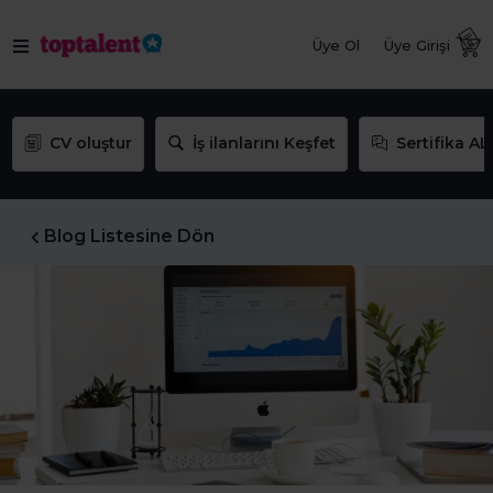
Üye Ol
Üye Girişi
CV oluştur
İş ilanlarını Keşfet
Sertifika AL
Blog Listesine Dön