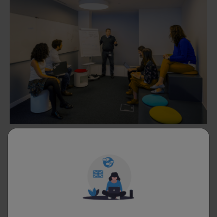
Dünyanın en yenilikçi ilaç şirketlerinden biri olan MSD,
sağlık sektörüyle ilgilenen, yaratıcı ve yenilikçi yetenekler
için verimli bir çalışma ortamı sunuyor. Çalışanlarının hem
bedenen, hem ruhen sağlıklı ve dinç bir yaşam sürmeleri
için tüm desteği sağlayan şirketin bu konudaki en önemli
yaklaşımlarından biri de esneklik. Esnek çalışma koşullarına
sahip olmak isteyen adaylar için MSD'de çalışmak büyük
bir fırsat.