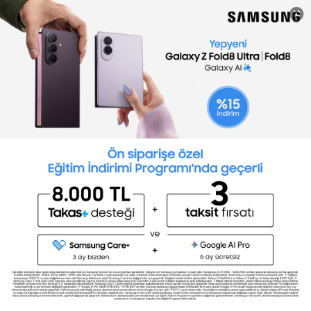
yapmadan önce spread, piyasa etkileri ve doğru alım
zamanı hakkında bilmeniz gereken temel bilgiler bu
rehberde.
Daha fazla oku
Yeteneklerini Geliştir
praticar
Yolculuk Özgürlüğü: Kendi
Rotanızı Çizmenin Ekonomik ve