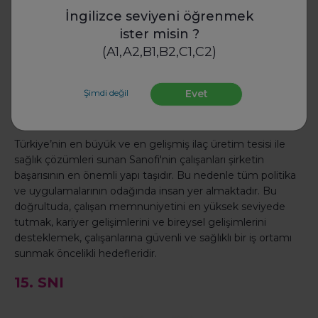
İngilizce seviyeni öğrenmek
14. Sanofi
ister misin ?
(A1,A2,B1,B2,C1,C2)
Şimdi değil
Evet
Türkiye’nin en büyük ve en gelişmiş ilaç üretim tesisi ile
sağlık çözümleri sunan Sanofi'nin çalışanları şirketin
başarısının en önemli yapı taşıdır. Bu nedenle tüm politika
ve uygulamalarının odağında insan yer almaktadır. Bu
doğrultuda, çalışan memnuniyetini en yüksek seviyede
tutmak, kariyer gelişimlerini ve bireysel gelişimlerini
desteklemek, çalışanlarına güvenli ve sağlıklı bir iş ortamı
sunmak öncelikli hedefleridir.
15. SNI