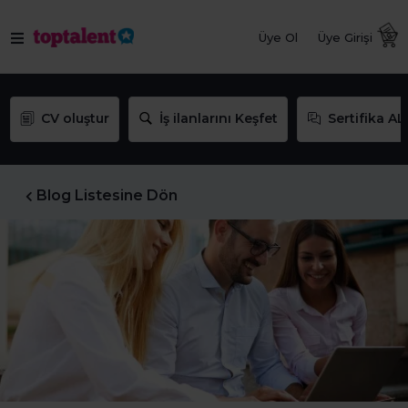
Üye Ol
Üye Girişi
CV oluştur
İş ilanlarını Keşfet
Sertifika AL
Blog Listesine Dön