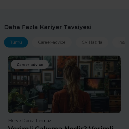
Daha Fazla Kariyer Tavsiyesi
Tümü
Career-advice
CV Hazırla
İnsan
Career-advice
Merve Deniz Tahmaz