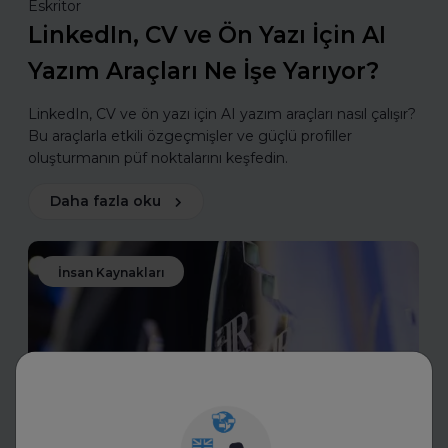
Eskritor
LinkedIn, CV ve Ön Yazı İçin AI
Yazım Araçları Ne İşe Yarıyor?
LinkedIn, CV ve ön yazı için AI yazım araçları nasıl çalışır?
Bu araçlarla etkili özgeçmişler ve güçlü profiller
oluşturmanın püf noktalarını keşfedin.
Daha fazla oku
İnsan Kaynakları