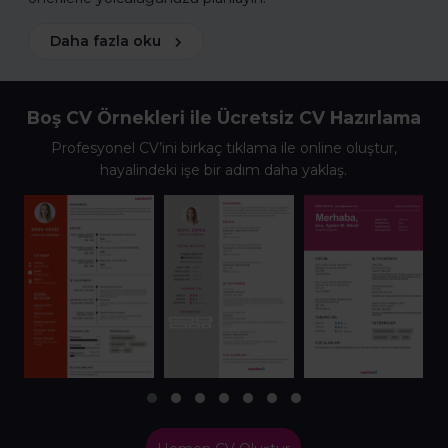
Daha fazla oku
Boş CV Örnekleri ile Ücretsiz CV Hazırlama
Profesyonel CV’ini birkaç tıklama ile online oluştur,
hayalindeki işe bir adım daha yaklaş.