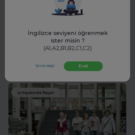
Toptalent
İnsan Kaynakları Ödülleri 2025-
2026
İngilizce seviyeni öğrenmek
İnsan Kaynakları Ödülleri, şirketiniz için bir tanıtım fırsatı
ister misin ?
olabilir. En iyi uygulamalarınızı tanıtarak sektördeki öncü
(A1,A2,B1,B2,C1,C2)
konumunuzu güçlendirin ve değerli başarılarınızı
ödüllerle taçlandırın.
Şimdi değil
Evet
Daha fazla oku
İş Hayatında Başarı