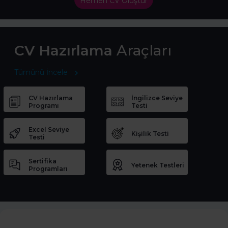
Hemen CV Oluştur
CV Hazırlama
Araçları
Tümünü İncele
CV Hazırlama
İngilizce Seviye
Programı
Testi
Excel Seviye
Kişilik Testi
Testi
Sertifika
Yetenek Testleri
Programları