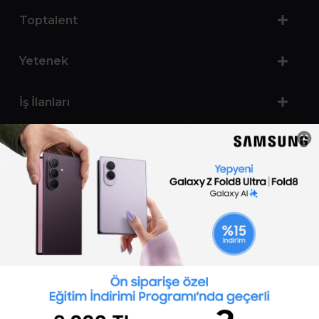
Toptalent
Yetenek
İş İlanları
Sertifika Programları
Yetenek Testleri
İşveren