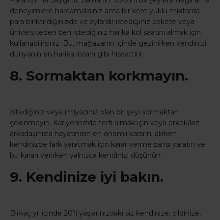
Paranızı harcadığınız zamanın %90’ını bir şeylere değil ama
deneyimlere harcamalısınız ama bir kere yüklü miktarda
para biriktirdiğinizde ve aylardır istediğiniz cekete veya
üniversiteden beri istediğiniz harika kol saatini almak için
kullanabilirsiniz. Bu, mağazanın içinde gezinirken kendinizi
dünyanın en harika insanı gibi hissettirir.
8. Sormaktan korkmayın.
İstediğiniz veya ihtiyacınız olan bir şeyi sormaktan
çekinmeyin. Kariyerinizde terfi almak için veya erkek/kız
arkadaşınızla hayatınızın en önemli kararını alırken
kendinizde fark yaratmak için karar verme şansı yaratın ve
bu kararı verirken yalnızca kendinizi düşünün.
9. Kendinize iyi bakın.
Birkaç yıl içinde 20’li yaşlarınızdaki siz kendinize, cildinize,