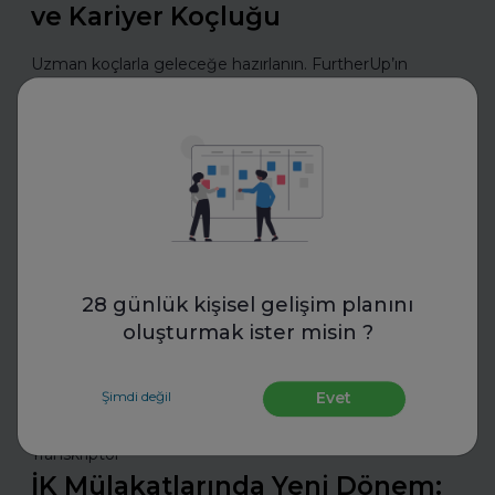
ve Kariyer Koçluğu
Uzman koçlarla geleceğe hazırlanın. FurtherUp’ın
öğrenci ve kariyer koçluğu ile hedeflerinizi netleştirin,
kariyer yolculuğunuzda güçlü adımlar atın.
Daha fazla oku
Mülakatlara Hazırlan
28 günlük kişisel gelişim planını
oluşturmak ister misin ?
Şimdi değil
Evet
Transkriptor
İK Mülakatlarında Yeni Dönem: