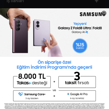
İş İlanları
Sertifika Programları
Yetenek Testleri
İşveren
Toptalent Marka ve İnsan Kaynakları Danışmanlığı Limited Şirketi Özel İstihdam Bürosu
Olarak 11 / 11 / 2024 - 10 / 11 / 2027 tarihleri arasında faaliyette bulunmak üzere, Türkiye İş
Kurumu tarafından 05.11.2024 tarih ve 16998526 sayılı karar uyarınca 1251 nolu belge ile faaliyet
göstermektedir.Toptalent İş İlanları için tıklayın. 4904 sayılı kanun uyarınca iş arayanlardan
ücret alınmayacak ve menfaat temin edilmeyecektir.
Türkiye İş Kurumu İstanbul İl Müdürlüğü: 0 212 249 29 87 | Türkiye iş Kurumu İstanbul Çalışma
ve İş Kurumu Bahçelievler Hizmet Merkezi