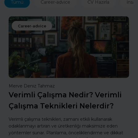
Tümü
Career-advice
CV Hazırla
İnsan
Career-advice
Merve Deniz Tahmaz
Verimli Çalışma Nedir? Verimli
Çalışma Teknikleri Nelerdir?
Verimli çalışma teknikleri, zamanı etkili kullanarak
odaklanmayı artıran ve üretkenliği maksimize eden
yöntemler sunar. Planlama, önceliklendirme ve dikkat