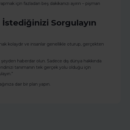
yapmak için fazladan beş dakikanızı ayırın – pişman
İstediğinizi Sorgulayın
k kolaydır ve insanlar genellikle oturup, gerçekten
her şeyden haberdar olun. Sadece dış dünya hakkında
ndinizi tanımanın tek gerçek yolu olduğu için
layın.”
ğınıza dair bir plan yapın.