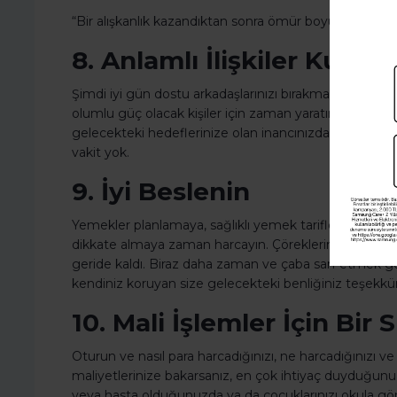
“Bir alışkanlık kazandıktan sonra ömür boyu sürer.”
8. Anlamlı İlişkiler Kurun
Şimdi iyi gün dostu arkadaşlarınızı bırakmanın zamanı 
olumlu güç olacak kişiler için zaman yaratın. Olgunlaştık
gelecekteki hedeflerinize olan inancınızda yardımcı o
vakit yok.
9. İyi Beslenin
Yemekler planlamaya, sağlıklı yemek tarifleri öğrenme
dikkate almaya zaman harcayın. Çöreklerin, cips ve g
geride kaldı. Biraz daha zaman ve çaba sarf etmek gere
kendiniz koruyan size gelecekteki benliğiniz teşekkür
10. Mali İşlemler İçin Bir
Oturun ve nasıl para harcadığınızı, ne harcadığınızı 
maliyetlerinize bakarsanız, en çok ihtiyaç duyduğunuz
veya hasta olduğunuzda ya da çocuklarınızı okula gön