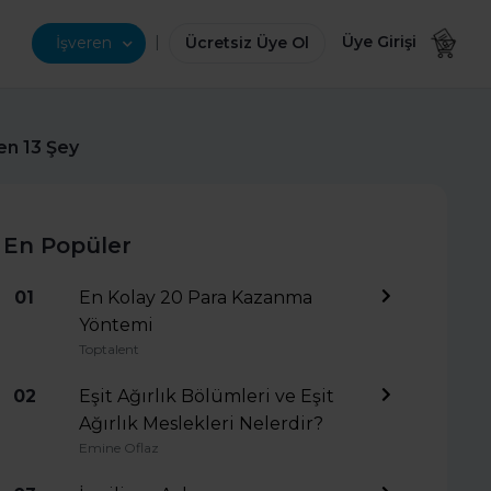
|
Üye Girişi
İşveren
Ücretsiz Üye Ol
ken 13 Şey
En Popüler
01
En Kolay 20 Para Kazanma
Yöntemi
Toptalent
02
Eşit Ağırlık Bölümleri ve Eşit
Ağırlık Meslekleri Nelerdir?
Emine Oflaz