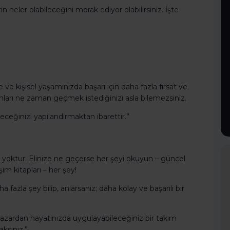
n neler olabileceğini merak ediyor olabilirsiniz. İşte
 ve kişisel yaşamınızda başarı için daha fazla fırsat ve
nları ne zaman geçmek istediğinizi asla bilemezsiniz.
ceğinizi yapılandırmaktan ibarettir.”
yoktur. Elinize ne geçerse her şeyi okuyun – güncel
şim kitapları – her şey!
fazla şey bilip, anlarsanız; daha kolay ve başarılı bir
er yazardan hayatınızda uygulayabileceğiniz bir takım
aksınız.”