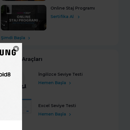
Online Staj Programı
Sertifika Al
Şimdi Başla
Kariyer Araçları
İngilizce Seviye Testi
Hemen Başla
Excel Seviye Testi
Hemen Başla