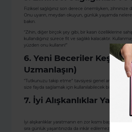
Fiziksel sağlığınız son derece önemliyken, zihninize
Onu uyarın, meydan okuyun, günlük yaşamda nelere ma
bakın.
“Zihin, diğer birçok şey gibi, bir kasın özelliklerine sah
kullandığınız sürece fit ve sağlıklı kalacaktır. Kullanm
yüzden onu kullanın!”
6. Yeni Beceriler Keşfed
Uzmanlaşın)
“Tutkunuzu takip etme” tavsiyesi genel anlamda iyi ols
size fayda sağlamak için kullanılabilecek bir takım bec
7. İyi Alışkanlıklar Yarat
İyi alışkanlıklar yaratmanın en zor kısmı başlayabilm
sıra günlük yaşantınızda da inkâr edilemez bir etkisi ol