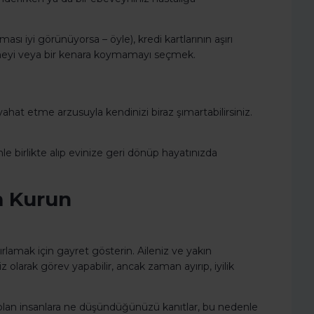
ması iyi görünüyorsa – öyle), kredi kartlarının aşırı
memeyi veya bir kenara koymamayı seçmek.
yahat etme arzusuyla kendinizi biraz şımartabilirsiniz.
inle birlikte alıp evinize geri dönüp hayatınızda
im Kurun
ırlamak için gayret gösterin. Aileniz ve yakın
olarak görev yapabilir, ancak zaman ayırıp, iyilik
olan insanlara ne düşündüğünüzü kanıtlar, bu nedenle