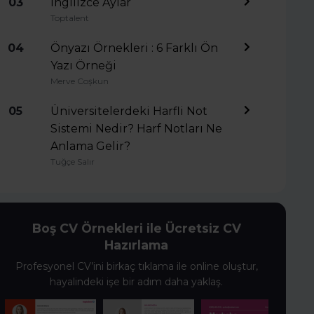
03
İngilizce Aylar
Toptalent
04
Önyazı Örnekleri : 6 Farklı Ön
Yazı Örneği
Merve Coşkun
05
Üniversitelerdeki Harfli Not
Sistemi Nedir? Harf Notları Ne
Anlama Gelir?
Tuğçe Salır
Boş CV Örnekleri ile Ücretsiz CV
Hazırlama
Profesyonel CV’ini birkaç tıklama ile online oluştur,
hayalindeki işe bir adım daha yaklaş.