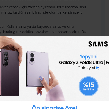
 dikkat etmek için zaman ayırmayı unutulmamalısınız.
ruz kaldığınızın bilincinde olun ve kendinize iyi
iptir. Kullanırsınız ya da kaybedersiniz. Ve onu
ayı bıraktığınız dakika, bozulacak ve paslanacaktır. Bu
in (ve Bu Konuda
a da, 20’li yaşlarındakiler, tutkulu olduğunuz alanda
erileri öğrenmeli ve kontrol etmelisiniz.
ın ve Sürdürün
ek ancak bunlara hâkim olduktan sonra geleceğin yanı
acaktır.