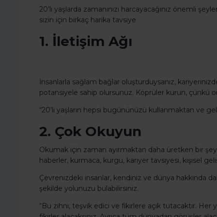
20’li yaşlarda zamanınızı harcayacağınız önemli şeyleri
sizin için birkaç harika tavsiye
1. İletişim Ağı
İnsanlarla sağlam bağlar oluşturduysanız, kariyerinizde
potansiyele sahip olursunuz. Köprüler kurun, çünkü o
“20’li yaşların hepsi bugününüzü kullanmaktan ve gele
2. Çok Okuyun
Okumak için zaman ayırmaktan daha üretken bir şey 
haberler, kurmaca, kurgu, kariyer tavsiyesi, kişisel geli
Çevrenizdeki insanlar, kendiniz ve dünya hakkında daha 
şekilde yolunuzu bulabilirsiniz.
“Bu zihni, teşvik edici ve fikirlere açık tutacaktır. H
fikirler alacaksınız. Ayrıca tüm dünyadan görüşler alac