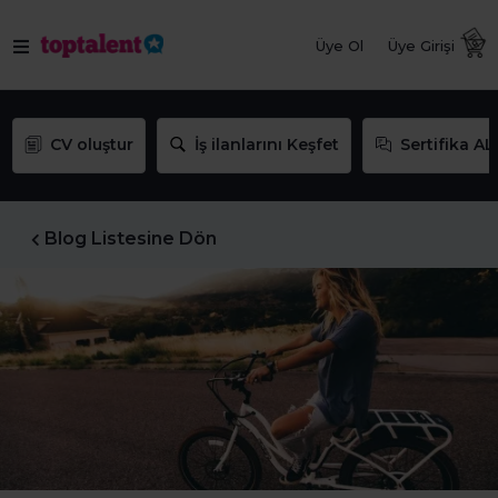
Üye Ol
Üye Girişi
CV oluştur
İş ilanlarını Keşfet
Sertifika AL
Blog Listesine Dön