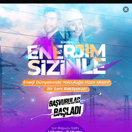
Sertifika Programları
Yetenek Testleri
İşveren
Toptalent Marka ve İnsan Kaynakları Danışmanlığı Limited Şirketi Özel İstihdam Bürosu
Olarak 11 / 11 / 2024 - 10 / 11 / 2027 tarihleri arasında faaliyette bulunmak üzere, Türkiye İş
Kurumu tarafından 05.11.2024 tarih ve 16998526 sayılı karar uyarınca 1251 nolu belge ile faaliyet
göstermektedir.Toptalent İş İlanları için tıklayın. 4904 sayılı kanun uyarınca iş arayanlardan
ücret alınmayacak ve menfaat temin edilmeyecektir.
Türkiye İş Kurumu İstanbul İl Müdürlüğü: 0 212 249 29 87 | Türkiye iş Kurumu İstanbul Çalışma
ve İş Kurumu Bahçelievler Hizmet Merkezi
Toptalent 2026 © Tüm Hakları Saklıdır.