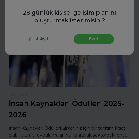
Daha fazla oku
28 günlük kişisel gelişim planını
oluşturmak ister misin ?
İnsan Kaynakları
Şimdi değil
Evet
Toptalent
İnsan Kaynakları Ödülleri 2025-
2026
İnsan Kaynakları Ödülleri, şirketiniz için bir tanıtım fırsatı
olabilir. En iyi uygulamalarınızı tanıtarak sektördeki öncü