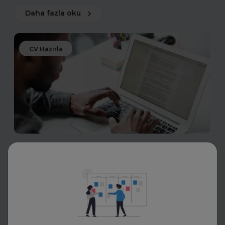
Daha fazla oku
CV Hazırla
Eskritor
LinkedIn, CV ve Ön Yazı İçin AI
Yazım Araçları Ne İşe Yarıyor?
LinkedIn, CV ve ön yazı için AI yazım araçları nasıl çalışır?
Bu araçlarla etkili özgeçmişler ve güçlü profiller
oluşturmanın püf noktalarını keşfedin.