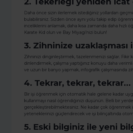
2. Tekerleği yeniden ica
Daha önce sizin ilerlemek istediğiniz yollardan geçmiş
bulabilirsiniz. Sizden önce aynı yolu takip edip öğren
inceliklerini anlamak, daha kısa zamanda daha hızlı ö
Karate Kid olun ve Bay Miyagi’nizi bulun!
3. Zihninize uzaklaşması i
Zihninizi dinginleştirmek, tazelenmenizi sağlar. Fikir
dinlendirmek, çalışma yaptığınız konuyu daha veriml
ve uzun bir banyo yapmak, infografik çalışmasında zihni
4. Tekrar, tekrar, tekrar…
Bir işi öğrenmek için otomatik hale gelene kadar u
kullanmayı nasıl öğrendiğinizi düşünün. Belli bir ye
gerçekleştirebilmektesiniz. Ne kadar çok öğrenmek 
yeteneklerinizi güçlendirecek ve işi bilinçaltında oto
5. Eski bilginiz ile yeni b