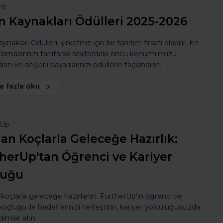
nt
n Kaynakları Ödülleri 2025-2026
ynakları Ödülleri, şirketiniz için bir tanıtım fırsatı olabilir. En
ulamalarınızı tanıtarak sektördeki öncü konumunuzu
rin ve değerli başarılarınızı ödüllerle taçlandırın.
a fazla oku
rUp
n Koçlarla Geleceğe Hazırlık:
herUp'tan Öğrenci ve Kariyer
luğu
oçlarla geleceğe hazırlanın. FurtherUp’ın öğrenci ve
koçluğu ile hedeflerinizi netleştirin, kariyer yolculuğunuzda
dımlar atın.