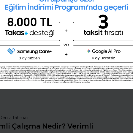
28 günlük kişisel gelişim planını
oluşturmak ister misin ?
Şimdi değil
Evet
nsan Kaynakları
İş Hayatında Başarı
ı Seç
Şirketleri Keşfet
Deniz Tahmaz
mli Çalışma Nedir? Verimli