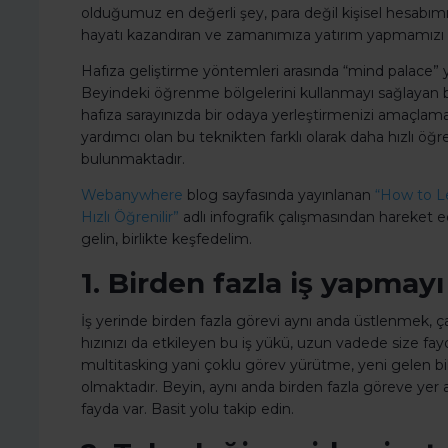
olduğumuz en değerli şey, para değil kişisel hesabım
hayatı kazandıran ve zamanımıza yatırım yapmamızı s
Hafıza geliştirme yöntemleri arasında “mind palace” ya
Beyindeki öğrenme bölgelerini kullanmayı sağlayan bu
hafıza sarayınızda bir odaya yerleştirmenizi amaçlama
yardımcı olan bu teknikten farklı olarak daha hızlı öğ
bulunmaktadır.
Webanywhere
blog sayfasında yayınlanan
“How to Le
Hızlı Öğrenilir”
adlı infografik çalışmasından hareket e
gelin, birlikte keşfedelim.
1. Birden fazla iş yapmayı
İş yerinde birden fazla görevi aynı anda üstlenmek, ça
hızınızı da etkileyen bu iş yükü, uzun vadede size fay
multitasking yani çoklu görev yürütme, yeni gelen bi
olmaktadır. Beyin, aynı anda birden fazla göreve yer ay
fayda var. Basit yolu takip edin.