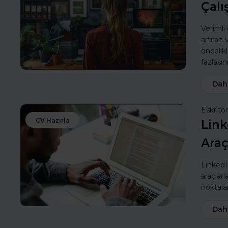
Çalı
Verimli
artıran
öncelik
fazlasın
Dah
Eskritor
CV Hazırla
Link
Araç
LinkedIn
araçlarl
noktalar
Dah