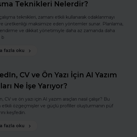
şma Teknikleri Nelerdir?
 çalışma teknikleri, zamanı etkili kullanarak odaklanmayı
 ve üretkenliği maksimize eden yöntemler sunar. Planlama,
lendirme ve dikkat yönetimiyle daha az zamanda daha
ı b
a fazla oku
edIn, CV ve Ön Yazı İçin AI Yazım
ları Ne İşe Yarıyor?
, CV ve ön yazı için AI yazım araçları nasıl çalışır? Bu
a etkili özgeçmişler ve güçlü profiller oluşturmanın püf
ını keşfedin.
a fazla oku