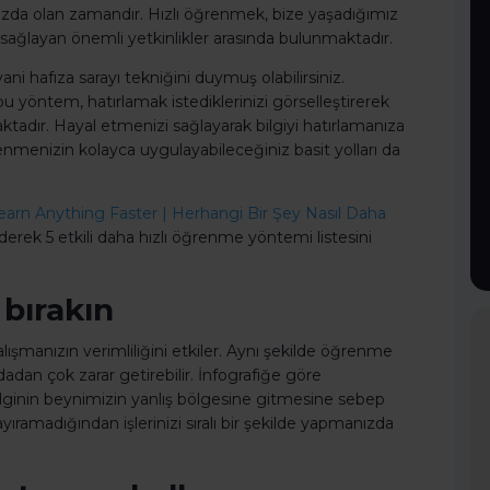
ızda olan zamandır. Hızlı öğrenmek, bize yaşadığımız
ağlayan önemli yetkinlikler arasında bulunmaktadır.
ni hafıza sarayı tekniğini duymuş olabilirsiniz.
 yöntem, hatırlamak istediklerinizi görselleştirerek
ktadır. Hayal etmenizi sağlayarak bilgiyi hatırlamanıza
renmenizin kolayca uygulayabileceğiniz basit yolları da
arn Anything Faster | Herhangi Bir Şey Nasıl Daha
derek 5 etkili daha hızlı öğrenme yöntemi listesini
 bırakın
lışmanızın verimliliğini etkiler. Aynı şekilde öğrenme
dadan çok zarar getirebilir. İnfografiğe göre
lginin beynimizin yanlış bölgesine gitmesine sebep
ıramadığından işlerinizi sıralı bir şekilde yapmanızda