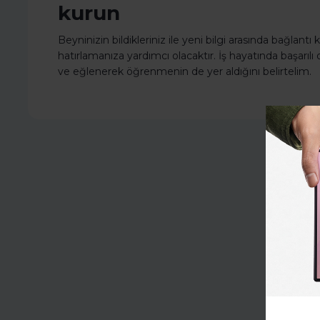
kurun
Beyninizin bildikleriniz ile yeni bilgi arasında bağlant
hatırlamanıza yardımcı olacaktır. İş hayatında başarılı
ve eğlenerek öğrenmenin de yer aldığını belirtelim.