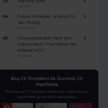
03
İngilizce Aylar
Toptalent
04
Önyazı Örnekleri : 6 Farklı Ön
Yazı Örneği
Merve Coşkun
05
Üniversitelerdeki Harfli Not
Sistemi Nedir? Harf Notları Ne
Anlama Gelir?
Tuğçe Salır
Boş CV Örnekleri ile Ücretsiz CV
Hazırlama
Profesyonel CV’ini birkaç tıklama ile online oluştur,
hayalindeki işe bir adım daha yaklaş.