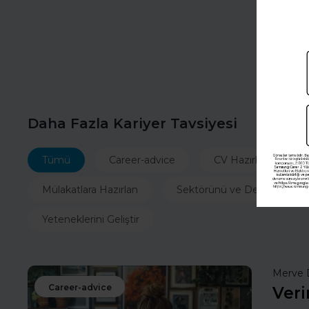
Daha Fazla Kariyer Tavsiyesi
Tümü
Career-advice
CV Hazırla
İ
Mülakatlara Hazırlan
Sektörünü ve Departmanın
Yeteneklerini Geliştir
Merve 
Career-advice
Veri