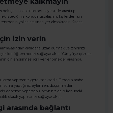
t etmeye kalkmayın
 pek çok insanı internet sayesinde araştırıp
mek istediğiniz konuda ustalaşmış kişilerden işin
ğrenmenin yolları arasında yer almaktadır. Kısaca
çin izin verin
 karmaşasından aralıklarla uzak durmak ve zihninizi
i şekilde öğrenmenizi sağlayacaktır. Yürüyüşe çıkmak
n dinlendirilmesi için veriler örnekler arasında.
ygulama yapmanız gerekmektedir. Örneğin araba
rden sonra yaptığınız eylemleri, düşünmeden
için deneme yaparsanız beyniniz de o konudaki
matik olarak yapmanızı sağlayacaktır.
ilgi arasında bağlantı