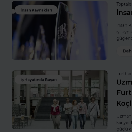
Toptale
İnsan Kaynakları
İnsa
İnsan Ka
iyi uyg
güçlendi
Dah
Furthe
İş Hayatında Başarı
Uzma
Furt
Koç
Uzman k
kariyer 
güçlü a