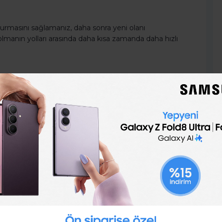
ı kurmasını sağlamanız, daha sonra yeni olanı
 olmanın yolları arasında daha kısa zamanda daha hızlı