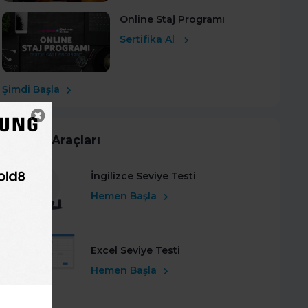
Online Staj Programı
Sertifika Al
Şimdi Başla
Kariyer Araçları
İngilizce Seviye Testi
Hemen Başla
Excel Seviye Testi
Hemen Başla