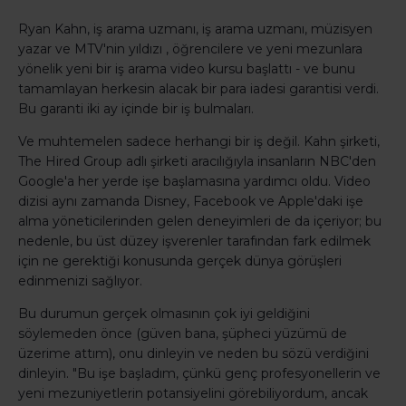
Ryan Kahn, iş arama uzmanı, iş arama uzmanı, müzisyen
yazar ve MTV'nin yıldızı , öğrencilere ve yeni mezunlara
yönelik yeni bir iş arama video kursu başlattı - ve bunu
tamamlayan herkesin alacak bir para iadesi garantisi verdi.
Bu garanti iki ay içinde bir iş bulmaları.
Ve muhtemelen sadece herhangi bir iş değil. Kahn şirketi,
The Hired Group adlı şirketi aracılığıyla insanların NBC'den
Google'a her yerde işe başlamasına yardımcı oldu. Video
dizisi aynı zamanda Disney, Facebook ve Apple'daki işe
alma yöneticilerinden gelen deneyimleri de da içeriyor; bu
nedenle, bu üst düzey işverenler tarafından fark edilmek
için ne gerektiği konusunda gerçek dünya görüşleri
edinmenizi sağlıyor.
Bu durumun gerçek olmasının çok iyi geldiğini
söylemeden önce (güven bana, şüpheci yüzümü de
üzerime attım), onu dinleyin ve neden bu sözü verdiğini
dinleyin. "Bu işe başladım, çünkü genç profesyonellerin ve
yeni mezuniyetlerin potansiyelini görebiliyordum, ancak