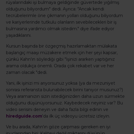
rüyalarındaki işi bulmaya geldiğinde güvertede yığılmış
olduğunu biliyordum" dedi. Ayrıca: "Ancak kendi
tecrübelerimle öne çıkmanın yolları olduğunu biliyordum
ve kariyerlerinde tutkulu olanların sevebilecekleri bir iş
bulmasına yardımcı olmak istedim." diye ifade ediyor
yaşadıklarını.
Kursun başında bir özgeçmiş hazırlamaktan mülakata
başlangıç ​​maaşı müzakere etmek için her şeyi kapsar,
çünkü Kahn'ın söylediği gibi "İşinizi ararken yaptığınız
arama oldukça önemli. Orada çok rekabet var ve her
zaman olacak "dedi.
Yani, ilk işinizi mi arıyorsunuz yoksa (ya da mezuniyet
sonrası referansta bulunabilecek birini tanıyor musunuz?)
Veya aramanızın sizin istediğinizden daha uzun sürmekte
olduğunu düşünüyorsunuz. Kaybedecek neyiniz var? Bu
video serisini deneyin ve daha fazla bilgi edinin ve
hiredguide.com
'da ilk üç videoyu ücretsiz izleyin.
Ve bu arada, Kahn'ın göze çarpması gereken en iyi
ipuçlarından biri: Kaliteyi değil miktarını düşünün.