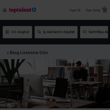
Üye Ol
Üye Girişi
CV oluştur
İş ilanlarını Keşfet
Sertifika AL
Blog Listesine Dön