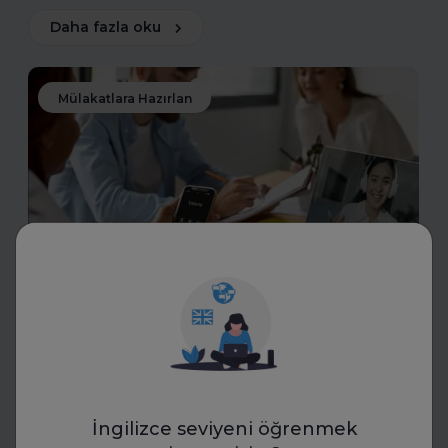
Daha fazla oku
Mülakatlara Hazırlan
Transkriptor
İK Mülakatlarında Yeni Dönem:
Yapay Zekâ ile Transkript
Standartları
İngilizce seviyeni öğrenmek
İK uzmanları, yapay zekâ destekli transkriptlerle mülakat