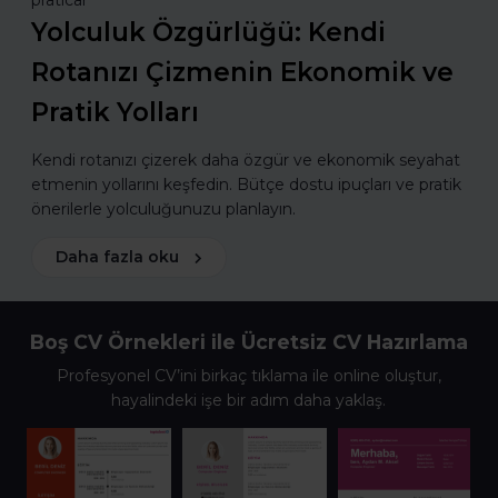
praticar
Yolculuk Özgürlüğü: Kendi
Rotanızı Çizmenin Ekonomik ve
Pratik Yolları
Kendi rotanızı çizerek daha özgür ve ekonomik seyahat
etmenin yollarını keşfedin. Bütçe dostu ipuçları ve pratik
önerilerle yolculuğunuzu planlayın.
Daha fazla oku
Boş CV Örnekleri ile Ücretsiz CV Hazırlama
Profesyonel CV’ini birkaç tıklama ile online oluştur,
hayalindeki işe bir adım daha yaklaş.