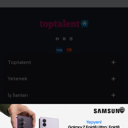
Toptalent
Yetenek
İş İlanları
Sertifika Programları