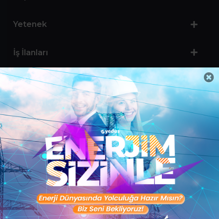
Yetenek
İş İlanları
Sertifika Programları
Yetenek Testleri
İşveren
Toptalent Marka ve İnsan Kaynakları Danışmanlığı Limited Şirketi Özel İstihdam Bürosu