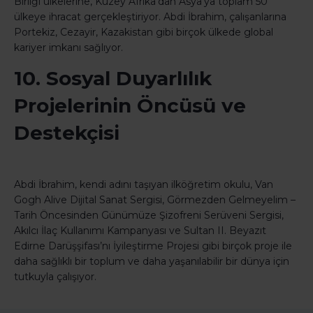
Birliği ülkelerine, Kuzey Afrika’dan Asya’ya toplam 50
ülkeye ihracat gerçekleştiriyor. Abdi İbrahim, çalışanlarına
Portekiz, Cezayir, Kazakistan gibi birçok ülkede global
kariyer imkanı sağlıyor.
10. Sosyal Duyarlılık
Projelerinin Öncüsü ve
Destekçisi
Abdi İbrahim, kendi adını taşıyan ilköğretim okulu, Van
Gogh Alive Dijital Sanat Sergisi, Görmezden Gelmeyelim –
Tarih Öncesinden Günümüze Şizofreni Serüveni Sergisi,
Akılcı İlaç Kullanımı Kampanyası ve Sultan II. Beyazıt
Edirne Darüşşifası’nı İyileştirme Projesi gibi birçok proje ile
daha sağlıklı bir toplum ve daha yaşanılabilir bir dünya için
tutkuyla çalışıyor.