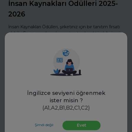
İnsan Kaynakları Ödülleri 2025-
2026
İnsan Kaynakları Ödülleri, şirketiniz için bir tanıtım fırsatı
olabilir. En iyi uygulamalarınızı tanıtarak sektördeki öncü
konumunuzu güçlendirin ve değerli başarılarınızı
ödüllerle taçlandırın.
Daha fazla oku
İş Hayatında Başarı
İngilizce seviyeni öğrenmek
ister misin ?
(A1,A2,B1,B2,C1,C2)
Şimdi değil
Evet