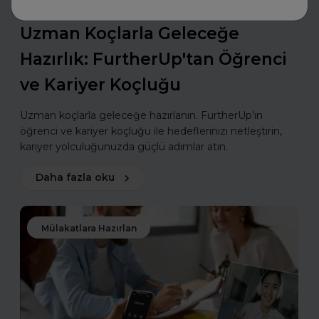
FurtherUp
Uzman Koçlarla Geleceğe
Hazırlık: FurtherUp'tan Öğrenci
ve Kariyer Koçluğu
Uzman koçlarla geleceğe hazırlanın. FurtherUp’ın
öğrenci ve kariyer koçluğu ile hedeflerinizi netleştirin,
kariyer yolculuğunuzda güçlü adımlar atın.
Daha fazla oku
Mülakatlara Hazırlan