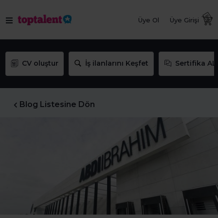
Üye Ol
Üye Girişi
CV oluştur
İş ilanlarını Keşfet
Sertifika AL
Blog Listesine Dön