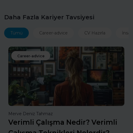
Daha Fazla Kariyer Tavsiyesi
Tümü
Career-advice
CV Hazırla
İnsan
Career-advice
Merve Deniz Tahmaz
Verimli Çalışma Nedir? Verimli