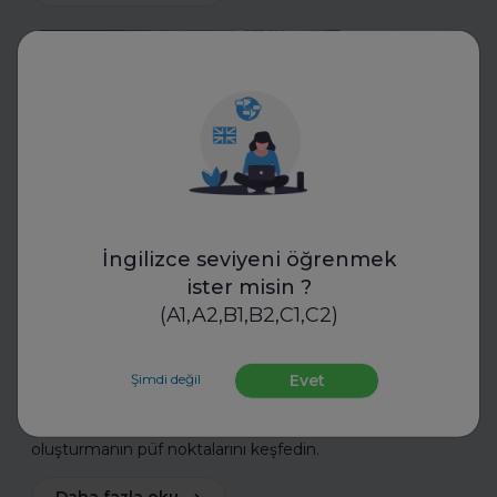
CV Hazırla
İngilizce seviyeni öğrenmek
Eskritor
ister misin ?
LinkedIn, CV ve Ön Yazı İçin AI
(A1,A2,B1,B2,C1,C2)
Yazım Araçları Ne İşe Yarıyor?
Şimdi değil
Evet
LinkedIn, CV ve ön yazı için AI yazım araçları nasıl çalışır?
Bu araçlarla etkili özgeçmişler ve güçlü profiller
oluşturmanın püf noktalarını keşfedin.