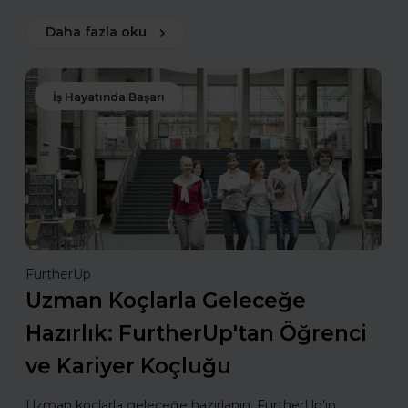
Daha fazla oku
İş Hayatında Başarı
FurtherUp
Uzman Koçlarla Geleceğe
Hazırlık: FurtherUp'tan Öğrenci
ve Kariyer Koçluğu
Uzman koçlarla geleceğe hazırlanın. FurtherUp’ın