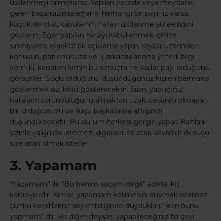
üstlenmeyi bilmelisiniz. Yapılan hatada veya meydana
gelen başarısızlıkta eğer ki herhangi bir payınız varsa,
küçük de olsa, kabullenin, hatayı üstlenme yürekliliğini
gösterin. Eğer yapılan hatayı kabullenmek içinize
sinmiyorsa, objektif bir açıklama yapın, sayılar üzerinden
konuşun, patronunuza ve iş arkadaşlarınıza yeterli bilgi
verin ki, kendileri kimin bu sonuçta ne kadar payı olduğunu
görsünler. Suçlu olduğunu düşündüğünüz kişileri parmakla
göstermek sizi kötü gösterecektir. Sizin, yaptığınız
hataların sorumluluğunu almaktan uzak, cesareti olmayan
biri olduğunuzu ve suçu başkalarına attığınızı
düşündürecektir. Bu durum herkesi gergin yapar. Bazıları
sizinle çalışmak istemez, diğerleri ise atak davranıp ilk suçu
size atan olmak isterler.
3. Yapamam
“Yapamam” ile “Bu benim suçum değil” adeta ikiz
kardeşlerdir. Kimse yapamam kelimesini duymak istemez
çünkü kendilerine söylenildiğinde duydukları “Ben bunu
yapmam” dır. Bir diğer deyişle, yapabileceğiniz bir şeyi