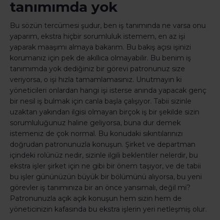
tanımımda yok
Bu sözün tercümesi şudur, ben iş tanımında ne varsa onu
yaparım, ekstra hiçbir sorumluluk istemem, en az işi
yaparak maaşımı almaya bakarım. Bu bakış açısı işinizi
korumanız için pek de akıllıca olmayabilir. Bu benim iş
tanımımda yok dediğiniz bir görevi patronunuz size
veriyorsa, o işi hızla tamamlamasınız. Unutmayın ki
yöneticileri onlardan hangi işi isterse anında yapacak genç
bir nesil iş bulmak için canla başla çalışıyor. Tabii sizinle
uzaktan yakından ilgisi olmayan birçok iş bir şekilde sizin
sorumluluğunuz haline geliyorsa, buna dur demek
istemeniz de çok normal. Bu konudaki sıkıntılarınızı
doğrudan patronunuzla konuşun. Şirket ve departman
içindeki rolünüz nedir, sizinle ilgili beklentiler nelerdir, bu
ekstra işler şirket için ne gibi bir önem taşıyor, ve de tabii
bu işler gününüzün büyük bir bölümünü alıyorsa, bu yeni
görevler iş tanımınıza bir an önce yansımalı, değil mi?
Patronunuzla açık açık konuşun hem sizin hem de
yöneticinizin kafasında bu ekstra işlerin yeri netleşmiş olur.