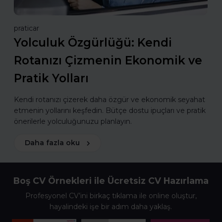
praticar
Yolculuk Özgürlüğü: Kendi
Rotanızı Çizmenin Ekonomik ve
Pratik Yolları
Kendi rotanızı çizerek daha özgür ve ekonomik seyahat
etmenin yollarını keşfedin. Bütçe dostu ipuçları ve pratik
önerilerle yolculuğunuzu planlayın.
Daha fazla oku
Boş CV Örnekleri ile Ücretsiz CV Hazırlama
Profesyonel CV’ini birkaç tıklama ile online oluştur,
hayalindeki işe bir adım daha yaklaş.