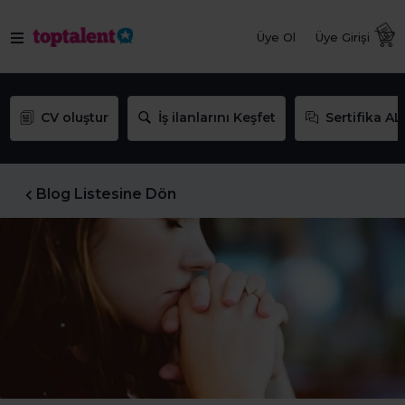
Üye Ol
Üye Girişi
CV oluştur
İş ilanlarını Keşfet
Sertifika AL
Blog Listesine Dön