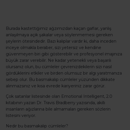
Burada kastettiğimiz ağzımızdan kaçan gaflar, yanlış
anlaşılmaya açık şakalar veya söylenmemesi gereken
şeylerin ötesindedir. Bazı kalıplar vardır ki, daha inceden
inceye olmakla beraber, sizi yetersiz ve kendine
güvenmeyen biri gibi gösterebilir ve profesyonel imajınıza
büyük zarar verebilir. Ne kadar yetenekli veya başarılı
olursanız olun, bu cümleler çevrenizdekilerin sizi nasıl
gördüklerini etkiler ve birden olumsuz bir algı yaratmanıza
sebep olur. Bu basmakalıp cümleler yüzünden dikkate
alınmazsınız ve kısa evrede kariyeriniz zarar görür.
Çok satanlar listesinde olan Emotional Intelligent, 2.0
kitabının yazarı Dr. Travis Bradberry yazısında, akıllı
insanların ağızlarına bile almamaları gereken sözlerin
listesini veriyor.
Nedir bu basmakalıp cümleler?