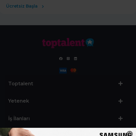
Ücretsiz Başla
Toptalent
Yetenek
İş İlanları
Sertifika Programları