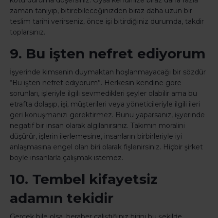
kötü duruma düşersiniz. Oysa kendinize biraz daha fazla
zaman tanıyıp, bitirebileceğinizden biraz daha uzun bir
teslim tarihi verirseniz, önce işi bitirdiğiniz durumda, takdir
toplarsınız.
9. Bu işten nefret ediyorum
İşyerinde kimsenin duymaktan hoşlanmayacağı bir sözdür
“Bu işten nefret ediyorum”. Herkesin kendine göre
sorunları, işleriyle ilgili sevmedikleri şeyler olabilir ama bu
etrafta dolaşıp, işi, müşterileri veya yöneticileriyle ilgili ileri
geri konuşmanızı gerektirmez. Bunu yaparsanız, işyerinde
negatif bir insan olarak algılanırsınız. Takımın moralini
düşürür, işlerin ilerlemesine, insanların birbirleriyle iyi
anlaşmasına engel olan biri olarak fişlenirsiniz. Hiçbir şirket
böyle insanlarla çalışmak istemez.
10. Tembel kifayetsiz
adamın tekidir
Gerçek bile olsa, beraber çalıştığınız birini bu şekilde